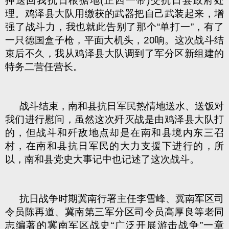
押送回我抗日根据地(正西一带)交抗日县政府处
理。鸡泽县大队用缴获的武器把自己武装起来，增
强了战斗力，我也就此告别了那个“单打一”，有了
一只德国盒子枪，平面大机头，20响。这次战斗结
束后不久，我从鸡泽县大队调到了军分区新组建的
特务二营任营长。
战斗结束，南和县抗日军民热情地送水、送饭对
我们进行慰问，虽然这次歼灭战是由鸡泽县大队打
的，但战斗和歼敌地点却是在南和县境内东三召
村，在南和县抗日军民的大力支援下进行的，所
以，南和县党史大事记中也记述了这次战斗。
抗日战争时期冀南行署主任李雪峰、冀南军区司
令员陈再道、冀南第三军分区司令员高厚良等老同
志编著的冀南军区战史“广泛开展游击战争”一章