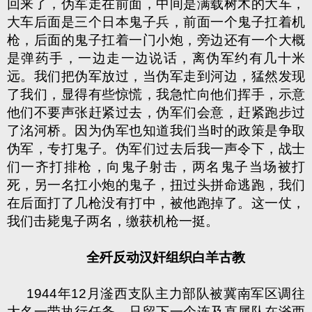
回来了，伪军走在前面，中间是满载树木的大车，
大车后面是三个日本鬼子兵，前面一个鬼子扛着机
枪，后面的鬼子扛着一门小炮，旁边还有一个大概
是弹药手，一边走一边说话，离伪军约有几十米
远。我们把伪军放过，当伪军走到河边，猛然发现
了我们，显得有些惊慌，我急忙向他们挥手，示意
他们不要声张赶紧过去，伪军们会意，赶紧跑步过
了洺河桥。因为伪军也知道我们当时的政策是争取
伪军，专打鬼子。伪军们过去后我一声令下，战士
们一齐打排枪，向鬼子射击，两名鬼子当场被打
死，另一名扛小炮的鬼子，扭过头拼命逃跑，我们
在后面打了几枪没有打中，被他跑掉了。这一仗，
我们击毙鬼子两名，缴获机枪一挺。
全歼反动汉奸组织白羊古教
1944年12月滏西支队主力部队被冀南军区调往
大名一带执行任务，只留下一个连及直属队在滏西