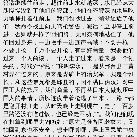
答话继续往前走，越往前走水就越深，水已经从大
腿慢慢没到了他们的腰部，他们在齐腰深的水里吃
力地挣扎着往前走，我们包抄过去，渐渐逼近了他
们，我命令战士向天鸣枪警告，喊话：立即停止前
进，否则就开枪了!他们终于无可奈何地站住了。他
们回过身来，一边摆手一边连声高喊：不要开枪，
不要开枪，千万不要开枪，有事好商量。我要他们
过来一个人商谈，一个人走了过来，看来是一个领
头的，对我介绍说：“我叫李永吉，是从邢台县三黄
村煤矿过来的，原来是煤矿上的治安军，我是个班
长，和这些弟兄都是邱县的，因不满日伪汉奸对中
国工人的欺压，我们商量，不再替日本人做欺压中
国人的事情，所以连夜带着枪逃了出来，一路上都
是避开村庄走，从昨天晚上走到现在，走了一百多
里路还没有吃过饭，也已经走不动了”。我问他们现
在打算到哪里去?他说：“原先是准备回老家去，又
怕回到家也不安全，想走哪算哪，遇上国民党中央