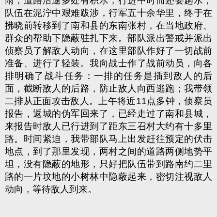
雨，道路沿途多处有积水，行进中时而还要趟水，
队伍在泥泞中艰难跋涉，行军五十余华里，终于在
拂晓前转移到了南和县的东南张村，在当地政府、
群众的帮助下隐蔽驻扎下来。部队派出警戒并派出
侦察员了解敌人动向，在这里部队作好了一切战前
准备、进行了轻装。我向战士作了战前动员，向各
排明确了战斗任务：一排的任务是插到敌人的后
面，截断敌人的后路，防止敌人向西逃跑；我带领
二排从正面攻击敌人。上午将近11点多钟，侦察员
报告，返城的伪军回来了，已经走过了南和县城，
来报告时敌人已行进到了距东三召村大约有十多里
路。时间紧迫，我带部队马上出发赶往预定的伏击
地点，到了那里发现，两村之间的道路两侧地势平
坦，没有隐蔽的地形，只好把队伍带到路南约二里
路的一片坟地的小树林中隐蔽起来，密切注视敌人
动向，等待敌人到来。