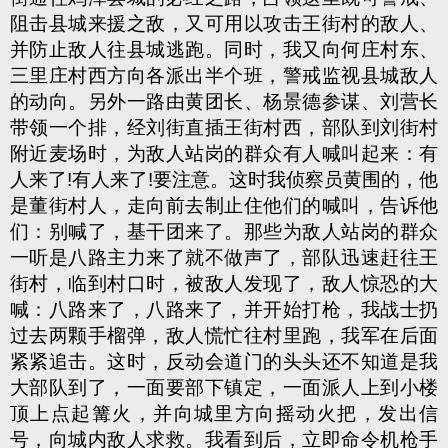
阻击县城来援之敌，又可用以攻击王街村的敌人、
并防止敌人往县城逃跑。同时，我又向何庄村东、
三里庄村西方向各派出半个班，警戒监视县城敌人
的动向。另外一路由黄团长、杨景德参谋、刘营长
带领一个排，经刘街直插王街村西，部队到刘街村
附近麦场时，为敌人站岗的群众有人喊叫起来：有
人来了!有人来了!要注意。这时我侦察员黄围的，他
是董街村人，走向前去制止住他们的喊叫，告诉他
们：别喊了，基干团来了。那些为敌人站岗的群众
一听是八路主力来了就不做声了，部队迅速赶往王
街村，临到村口时，被敌人发现了，敌人惊恐的大
喊：八路来了，八路来了，并开始打枪，我战士扔
过去两颗手榴弹，敌人慌忙往村里跑，我军在后面
紧紧追击。这时，反动会道门的头头还不知道是我
大部队到了，一面要部下镇定，一面派人上到小楼
顶上点起篝火，并向城里方向摇动火把，发出信
号，向城内敌人求救。我看到后，立即命令机枪手