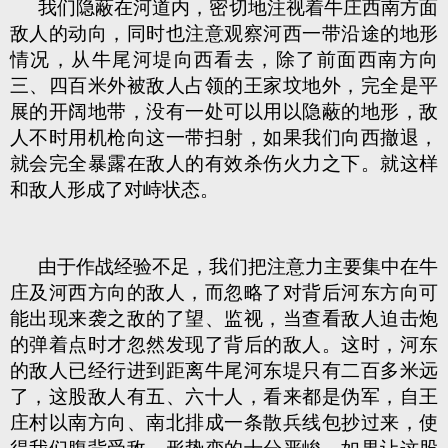
我们隐蔽在河道内，密切地注视着牛庄西南方面
敌人的动向，同时也注意观察河西一带沿途的地形
情况，从牛尾河堤向西看去，除了前面西南方向
三、四百米外被敌人占领的王家坟地外，完全是平
展的开阔地带，没有一处可以用以隐蔽的地形，敌
人不时用机枪向这一带扫射，如果我们向西撤退，
就会完全暴露在敌人的有效杀伤火力之下。就这样
和敌人形成了对峙状态。
由于作战经验不足，我们把注意力主要集中在牛
庄及河西方向的敌人，而忽略了对背后河东方向可
能出现来袭之敌的了望、监视，当查看敌人迫击炮
的弹着点时才忽然发现了背后的敌人。这时，河东
的敌人已经行进到距离牛尾河东堤只有二百多米远
了，这股敌人有五、六十人，看来都是伪军，自王
庄村以南方向、南北排成一条散兵线包抄过来，使