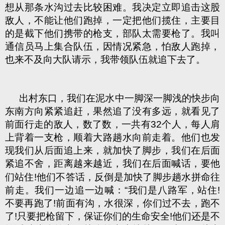
想从那条水沟过去比较困难。我决定立即追击这股
敌人，不能让他们跑掉，一定把他们揽住，主要目
的是截下他们携带的枪支，部队太需要枪了。我叫
通信员马上集合队伍，因情况紧急，怕敌人跑掉，
也来不及向大队请示，我带领队伍就追下去了。
出村东口，我们在泥水中一脚深一脚浅的快步向
东南方向紧紧追赶，果然追了没有多远，就看见了
前面行走的敌人，数了数，一共有32个人，每人肩
上背着一支枪，顺着大路趟水向前走着。他们也发
现我们从后面追上来，就加快了脚步，我们在后面
紧追不舍，距离越来
越近，我们在后面喊话，要他
们站住!他们不答话，反倒是加快了脚步趟水拼命往
前走。我们一边追一边喊：“我们是八路军，站住!
不要再跑了!前面有沟，水很深，你们过不去，跑不
了!只要把枪留下，保证你们的生命安全!他们还是不