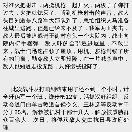
对准火把射击，两挺机枪一起开火，两梭子子弹打
过去，火把就熄灭了。听到机枪射击的声音，敌人
头目知道是八路军大部队到了，急忙组织人马准备
往城里逃跑，但是已经来不及了，我军两面夹击，
敌人最后被迫躲进王街村东头一个大院内，战士向
院内扔手榴弹，敌人吓的全部逃进屋里，不敢出
来，战士们迅速占领了屋顶，用机、步枪封锁了所
有的门窗，勒令敌人立即投降，在一片喊杀声中，
敌人也知道走投无路，只好缴械投降了。
此次战斗从打响到结束用了还不到一个小时，计
全歼伪军一个班，缴步枪12支，活抓汉奸组织、反
动会道门白羊古教道首侯令义、王林选等反动骨干
分子25名。解救被抓村干部十几人，解放被威胁群
众百余人。次日，将俘获敌人交由抗日县政府处
理。