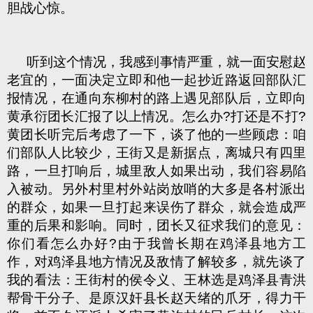
胆战心惊。
听到这个情况，我感到事情严重，就一面安慰赵
老宜的，一面决定立即和他一起抄近路返回部队汇
报情况，在通向东柳村的路上遇见部队后，立即向
黄承衍团长汇报了以上情况。怎么办?打还是不打?
黄团长听完后考虑了一下，谈了他的一些顾虑：咱
们部队人比较少，王街又是新据点，离城只有四里
路，一旦打响后，城里敌人如果出动，我们容易陷
入被动。另外村里村外站岗放哨的大多是各村派出
的群众，如果一旦打起来误伤了群众，就会造成严
重的后果和影响。同时，团长又征求我们的意见：
你们看怎么办好?由于我曾长期在鸡泽县地方工
作，对鸡泽县地方情况及敌情了解较多，就先谈了
我的看法：王街村的侯令义、王林选是鸡泽县青洪
帮骨干分子、是原汉奸县长赵天绪的爪牙，得力干