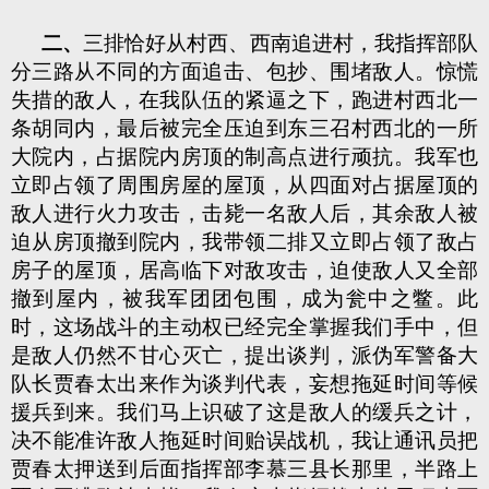
二、
三排恰好从村西、西南追进村，我指挥部队
分三路从不同的方面追击、包抄、围堵敌人。惊慌
失措的敌人，在我队伍的紧逼之下，跑进村西北一
条胡同内，最后被完全压迫到东三召村西北的一所
大院内，占据院内房顶的制高点进行顽抗。我军也
立即占领了周围房屋的屋顶，从四面对占据屋顶的
敌人进行火力攻击，击毙一名敌人后，其余敌人被
迫从房顶撤到院内，我带领二排又立即占领了敌占
房子的屋顶，居高临下对敌攻击，迫使敌人又全部
撤到屋内，被我军团团包围，成为瓮中之鳖。此
时，这场战斗的主动权已经完全掌握我们手中，但
是敌人仍然不甘心灭亡，提出谈判，派伪军警备大
队长贾春太出来作为谈判代表，妄想拖延时间等候
援兵到来。我们马上识破了这是敌人的缓兵之计，
决不能准许敌人拖延时间贻误战机，我让通讯员把
贾春太押送到后面指挥部李慕三县长那里，半路上