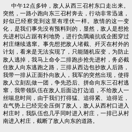
中午12点多钟，敌人从西三召村东口走出来。
突然，一路小跑向东三召村奔去，行动非常迅速，
好似已经察觉到这里有埋伏一样。敌情的这一变
化，是我们事先没有预料到的，显然，敌人是想抢
先进村以占踞有利地势，进行负隅顽抗或企图穿过
村庄继续逃窜。事先想把敌人堵截、歼灭在村外的
计划，看来是无法实现了，
只能随机应变，为防止
敌人逃掉，我马上命令二排跑步抢先进村，务必截
住敌人向东逃跑之路，三排从西边包抄敌人后路，
我带一排从正面扑向敌人，我军的突然出现，使得
敌人立刻乱做一团，争先恐后、拼命向东三召村逃
窜，我带领队伍在敌人后面边打边追，不给敌人一
丝喘息时间，由于我们打得猛、追得紧、迫得近，
在气势上已经完全压倒了敌人，敌人从西村口进入
村庄时，我队伍也几乎同时进入村庄，一排已从村
南进入村庄，截断了敌人向东的道路。