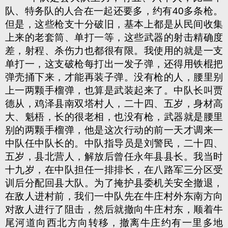
队、特务队的人合在一起还要多，约有40多条枪。
但是，这些枪支十分破旧，基本上都是从民间收集
上来的老套筒、单打一等，这些武器的射击精确度
差，射程、杀伤力也都很有限。我使用的就是一支
单打一，这支破枪每打出一发子弹，还得用铁棍把
弹壳捅下来，才能再装子弹。没有枪的人，腰里别
上一两颗手榴弹，也算是武装起来了。中队长叫贾
德从，鸡泽县南双塔村人，二十四、五岁，身材高
大、魁梧，长的很老相，也没有枪，武器就是腰里
别的两颗手榴弹，他是这次行动的前一天才调来一
中队任中队长的。中队指导员是刘警民，二十四、
五岁，县北营人，解放后曾任永年县县长。我当时
十九岁，在中队担任一排排长，在八路军三分区受
训后分配回县大队。为了掩护县委机关安全撤退，
在敌人进村前，我们一中队先在牛庄村外东南方向
对敌人进行了阻击，然后就撤向牛庄村东，顺着牛
尾河道向西北方向转移，撤离牛庄约有一里多地