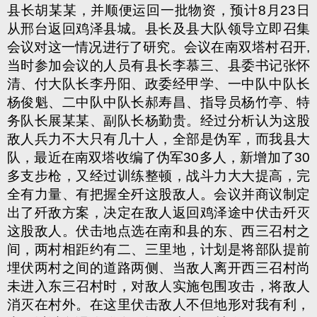
县长胡某某，并顺便运回一批物资，预计8月23日
从邢台返回鸡泽县城。县长及县大队领导立即召集
会议对这一情况进行了研究。会议在南双塔村召开,
当时参加会议的人员有县长李慕三、县委书记张怀
清、付大队长李丹阳、政委经甲学、一中队中队长
杨俊魁、二中队中队长郝寿昌、指导员杨竹亭、特
务队长展某某、副队长杨勤贵。经过分析认为这股
敌人兵力不大只有几十人，全部是伪军，而我县大
队，最近在南双塔收编了伪军30多人，新增加了30
多支步枪，又经过训练整顿，战斗力大大提高，完
全有力量、有把握全歼这股敌人。会议并商议制定
出了歼敌方案，决定在敌人返回鸡泽途中伏击歼灭
这股敌人。伏击地点选在南和县的东、西三召村之
间，两村相距约有二、三里地，计划是将部队提前
埋伏两村之间的道路两侧、当敌人离开西三召村尚
未进入东三召村时，对敌人实施包围攻击，将敌人
消灭在村外。在这里伏击敌人不但地形对我有利，