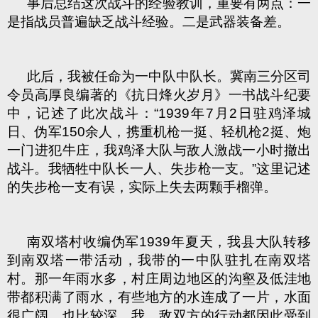
事后总结这次战斗的经验教训，重要有两点：一
是指战员普遍缺乏战斗经验。二是武器装备差。
此后，我被任命为一中队中队长。冀南三分区司
令员高厚良编著的《抗日烽火岁月》一书战斗纪要
中，记述了此次战斗：“1939年7月2日驻鸡泽城
日、伪军150余人，携重机枪一挺、轻机枪2挺、炮
一门进犯牛庄，我鸡泽大队与敌人激战一小时撤出
战斗。我牺牲中队长一人、失步枪一支。”这里记述
的失步枪一支有误，实际上失去两颗手榴弹。
南双塔村收编伪军1939年夏天，我县大队转移
到南双塔一带活动，我带的一中队驻扎在南双塔
村。那一年雨水多，村庄周边地区的沟壑及低洼地
带都积满了雨水，有些地方的水连成了一片，水面
很广阔，也比较深，我、敌双方的行动都因此受到