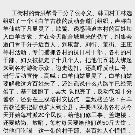
王街村的青洪帮骨干分子侯令义、韩固村王林选
组织了一个叫白羊古教的反动会道门组织，声称白
羊仙姑下凡显灵了，欺骗、诱惑强迫本村的百姓加
入白羊古教，并在今天配合城里来的伪军，纠集会
道门骨干分子近百人，到康营、刘街、董街、王庄
等村活动，专门捕抓各村的抗日村干部，各村的村
干部、妇女被抓走了十几个人。把他们五花大绑起
来到各村游街示众，边走边打。还高呼反动口号、
进行反动宣传，高喊：白羊仙姑显灵了，白羊仙姑
要解救这方百姓来了，还造谣说什么八路军已经完
蛋了，基干团跑了，县大 队也完了，反动气焰十分
嚣张，还要在王双塔村安据点．盖炮楼还说：白羊
古教还要把据点扩大到全县，并要四双塔各村从今
天开始每村派20个民佚，给他们修工事、盖炮楼，
还要站岗、放哨，每村每天要给他们送50斤大饼，
供他们吃喝。这一带的村干部、老百姓人心惶惶，