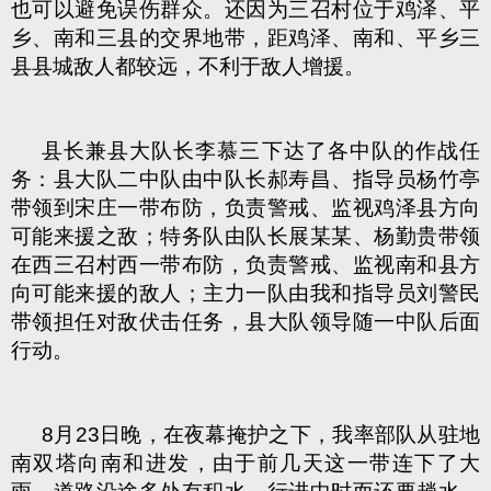
也可以避免误伤群众。还因为三召村位于鸡泽、平
乡、南和三县的交界地带，距鸡泽、南和、平乡三
县县城敌人都较远，不利于敌人增援。
县长兼县大队长李慕三下达了各中队的作战任
务：县大队二中队由中队长郝寿昌、指导员杨竹亭
带领到宋庄一带布防，负责警戒、监视鸡泽县方向
可能来援之敌；特务队由队长展某某、杨勤贵带领
在西三召村西一带布防，负责警戒、监视南和县方
向可能来援的敌人；主力一队由我和指导员刘警民
带领担任对敌伏击任务，县大队领导随一中队后面
行动。
8月23日晚，在夜幕掩护之下，我率部队从驻地
南双塔向南和进发，由于前几天这一带连下了大