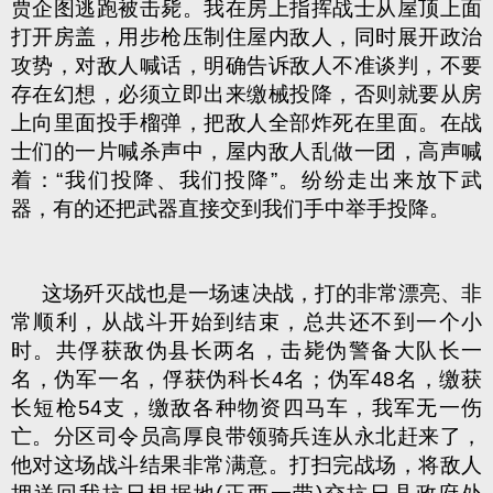
贾企图逃跑被击毙。我在房上指挥战士从屋顶上面
打开房盖，用步枪压制住屋内敌人，同时展开政治
攻势，对敌人喊话，明确告诉敌人不准谈判，不要
存在幻想，必须立即出来缴械投降，否则就要从房
上向里面投手榴弹，把敌人全部炸死在里面。在战
士们的一片喊杀声中，屋内敌人乱做一团，高声喊
着：“我们投降、我们投降”。纷纷走出来放下武
器，有的还把武器直接交到我们手中举手投降。
这场歼灭战也是一场速决战，打的非常漂亮、非
常顺利，从战斗开始到结束，总共还不到一个小
时。共俘获敌伪县长两名，击毙伪警备大队长一
名，伪军一名，俘获伪科长4名；伪军48名，缴获
长短枪54支，缴敌各种物资四马车，我军无一伤
亡。分区司令员高厚良带领骑兵连从永北赶来了，
他对这场战斗结果非常满意。打扫完战场，将敌人