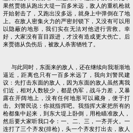
果然贾德从跑出大堤一百多米远，敌人的重机枪就
开始射击了，又跑出没多远，就身上中弹倒在了地
上。在敌人密集火力的严密封锁下，又没有可以用
以隐蔽的地形，我们实在无法对他进行营救。幸
好，大家没有盲目跟进，才没有造成更大伤亡。后
来贾德从负伤后，被敌人杀害牺牲了。
与此同时，东面来的敌人，还在继续向我渐渐地
逼近，距离也只有一百多米远了，我向刘警民建
议：先打击东面的敌人，因为东面的敌人虽然离我
们近，相对人数较少，都是伪军，战斗力差，又暴
露在开阔地上，没有任何地形可以藏身，便于打
击。刘警民说：你就指挥吧。我指挥大家把所有的
枪都集中起来，到东大堤上卧倒，用枪瞄准敌人，
然后要大家听我口令：一、二、三，一齐开火。一
连打了三个齐发(排枪)，头一个齐发打出去，敌人