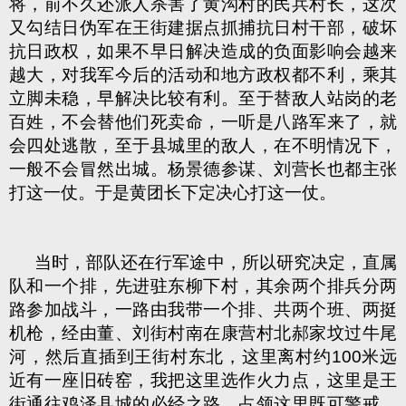
将，前不久还派人杀害了黄沟村的民兵村长，这次
又勾结日伪军在王街建据点抓捕抗日村干部，破坏
抗日政权，如果不早日解决造成的负面影响会越来
越大，对我军今后的活动和地方政权都不利，乘其
立脚未稳，早解决比较有利。至于替敌人站岗的老
百姓，不会替他们死卖命，一听是八路军来了，就
会四处逃散，至于县城里的敌人，在不明情况下，
一般不会冒然出城。杨景德参谋、刘营长也都主张
打这一仗。于是黄团长下定决心打这一仗。
当时，部队还在行军途中，所以研究决定，直属
队和一个排，先进驻东柳下村，其余两个排兵分两
路参加战斗，一路由我带一个排、共两个班、两挺
机枪，经由董、刘街村南在康营村北郝家坟过牛尾
河，然后直插到王街村东北，这里离村约100米远
近有一座旧砖窑，我把这里选作火力点，这里是王
街通往鸡泽县城的必经之路，占领这里既可警戒、