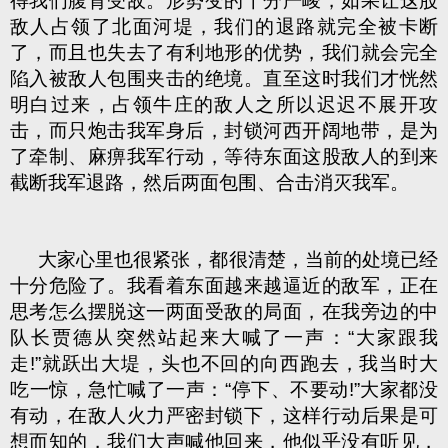
得我们腹背受敌。形势变的十分严峻，如果让这股
敌人占领了北面河堤，我们的退路就完全被卡断
了，而且也失去了有利地形的优势，我们就会完全
陷入被敌人包围夹击的绝境。直至这时我们才恍然
明白过来，占领牛庄的敌人之所以迟迟不展开攻
击，而只炮击我军身后，封锁河西开阔地带，是为
了牵制、麻痹我军行动，等待东面这股敌人的到来
截断我军退路，然后两面包围、合击消灭我军。
大家心里也很紧张，都很清楚，当前的处境已经
十分危险了。我看着东面越来越逼近的敌军，正在
思考怎么摆脱这一两面受敌的局面，在我旁边的中
队长贾德从突然站起来大喊了一声：“大家跟我
走!”就跃出大堤，头也不回的向西跑去，我当时大
吃一惊，急忙喊了一声：“停下、不要动!”大家都没
有动，在敌人火力严密封锁下，这样行动后果是可
想而知的，我们大声喊他回来，他似乎没有听见，