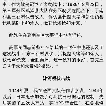
中，作为战例记述了这次战斗：“1939年8月23日，
第三军分区鸡泽县大队在分区骑兵连配合下，于南
和县三召村伏击敌人，俘伪县长赵天绪和新任伪县
长胡某以下40余人，缴获长短枪40余支。”
此战斗在冀南军区大事记中也有记述。
高厚良同志前些年在给我的一封信中也还谈及了
这次战斗：“东三召村设伏，活捉赵天绪等40余人，
获枪40余支，全胜而归。
这一仗打的很好，首先应
归功于您和您带领的部队。”
洺河桥伏击战
1944年夏，我在滏西支队任作训参谋。1944年
以后，日本鬼子加强了对我抗日根据地的控制，先
后实施了五次大扫荡，实行“铁壁合围”，在各地修