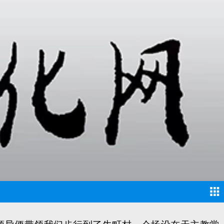
飞机)”的大扫荡，大肆抓捕共产党员和革命干部。同
定分子纷纷投降了敌人。同时一种对抗战丧失信心、