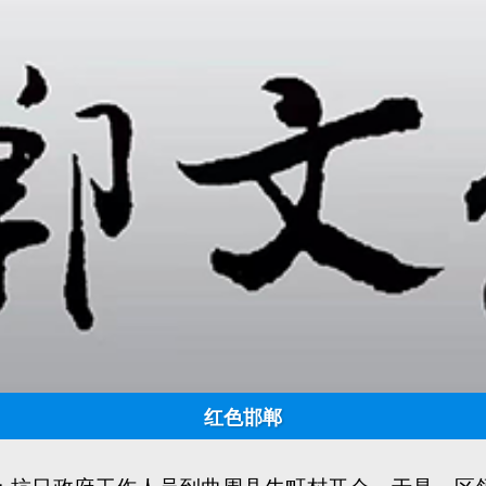
听宋任穷同志作报告
日期:
2023-01-06 10:09:49
点击:
901
来源：邯郸文化网 作者：姚立夫
听宋任穷同志作报告
作者：姚立夫
我抗日根据地;不断疯狂地进行“铁壁合围带盖儿(天上
苦的阶段。面对十分险恶的环境，革命队伍内一些不坚
红色邯郸