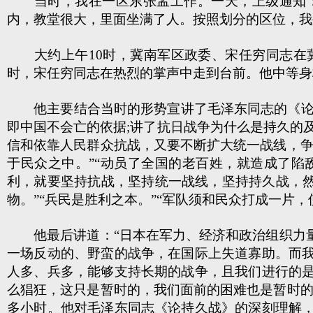
当时，我在一区东张孟工作。一天，上级通知：
内，教堂很大，里面坐满了人。按照划分的区位，我
大约上午10时，冀南军区政委、宋任穷同志在冀
时，宋任穷同志在热烈的掌声中走到台前。他中等身
他主要结合当时的形势宣讲了毛泽东同志的《论持
即中国不会亡的依据;讲了抗日战争为什么是持久的
信和依靠人民群众抗战，又要不断扩大统一战线，争
于民众之中。”“动员了全国的老百姓，就造成了
利，就要坚持抗战，坚持统一战线，坚持持久战，然
物。”“兵民是胜利之本。”“军队须和民众打成一片
他最后讲道：“日本在军力、经济和政治组织力量
一场反动的、野蛮的战争，在国际上失道寡助。而
人多、兵多，能够支持长期的战争，且我们进行的
么猖狂，这只是暂时的，我们面前的困难也是暂时的
多小时。他对毛泽东同志《论持久战》的深刻理解