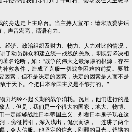
导便带领我们步行到了牛町村。会场设在天主教堂
我的身边走上主席台。当主持人宣布：请宋政委讲话
好，声音宏亮，话语有力。
、经济、政治组织及财力、物力、人力对比的情况，
;讲了动员群众和建立统一战线的关系，即既要坚决相
的著名论断，如：“战争的伟大之最深厚的根源，存在
的补救条件，造成了克服一切战争困难的前提。要胜
重要因素，但不是决定的因素，决定的因素是人而不是
无敌于天下。个把日本帝国主义是不够打的。”
物力均经不起长期的战争消耗。况且，他们进行的是
敌人，但是，我们是一个很大的国家，地大、物博、
们一定能够战胜日本帝国主义。别看日本鬼子现在这
悬河，旁征博引，深入浅出，侃侃而谈，一连讲了两个
瞩，令人信服。他坚定的信念，刚毅的目光，铿锵的