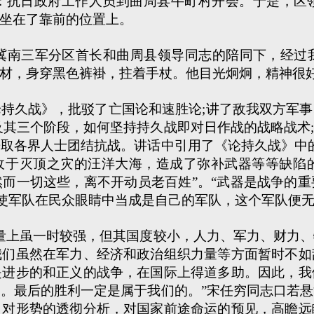
抗日政府工作人员到曲周县牛町村开会。于是，区领
坐在了靠前的位置上。
南三军分区首长和曲周县领导同志的陪同下，经过
材，身穿黑色裤褂，拄着手杖。他目光炯炯，精神很
久战》，批驳了亡国论和速胜论;讲了敌我双方军事
及其三个阶段，如何坚持持久战即对日作战的战略战术
取各界人士团结抗战。讲话中引用了《论持久战》中
陷敌于灭顶之灾的汪洋大海，造成了弥补武器等等缺陷
而一切这些，离不开动员老百姓”。“武器是战争的
，使军队在民众眼睛中当成是自己的军队，这个军队便
上虽一时较强，但其国度较小，人力、军力、财力、
我们虽然在军力、经济和政治组织力量等方面暂时不如
是进步的和正义的战争，在国际上得道多助。因此，我
。最后的胜利一定是属于我们的。”宋任穷同志口若
，对形势的透彻分析，对国家前途命运的预见，高瞻远