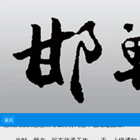
1943年春，日寇陆续修筑了无数据点，蚕食分割
时，冀南又遇到了空前大旱荒，抗日战争处于最艰
返回
悲观失望的思想情绪在部分同志中也随之蔓延。