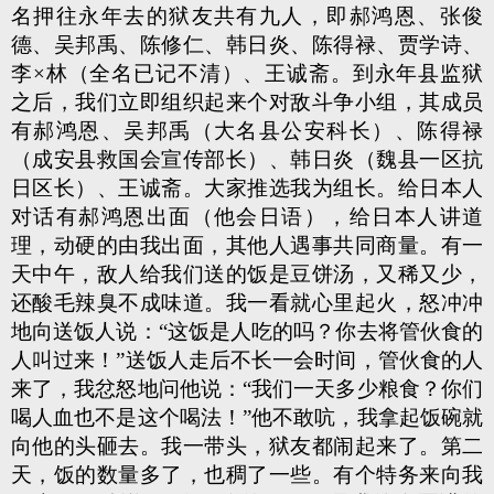
名押往永年去的狱友共有九人，即郝鸿恩、张俊
德、吴邦禹、陈修仁、韩日炎、陈得禄、贾学诗、
李×林（全名已记不清）、王诚斋。到永年县监狱
之后，我们立即组织起来个对敌斗争小组，其成员
有郝鸿恩、吴邦禹（大名县公安科长）、陈得禄
（成安县救国会宣传部长）、韩日炎（魏县一区抗
日区长）、王诚斋。大家推选我为组长。给日本人
对话有郝鸿恩出面（他会日语），给日本人讲道
理，动硬的由我出面，其他人遇事共同商量。有一
天中午，敌人给我们送的饭是豆饼汤，又稀又少，
还酸毛辣臭不成味道。我一看就心里起火，怒冲冲
地向送饭人说：“这饭是人吃的吗？你去将管伙食的
人叫过来！”送饭人走后不长一会时间，管伙食的人
来了，我忿怒地问他说：“我们一天多少粮食？你们
喝人血也不是这个喝法！”他不敢吭，我拿起饭碗就
向他的头砸去。我一带头，狱友都闹起来了。第二
天，饭的数量多了，也稠了一些。有个特务来向我