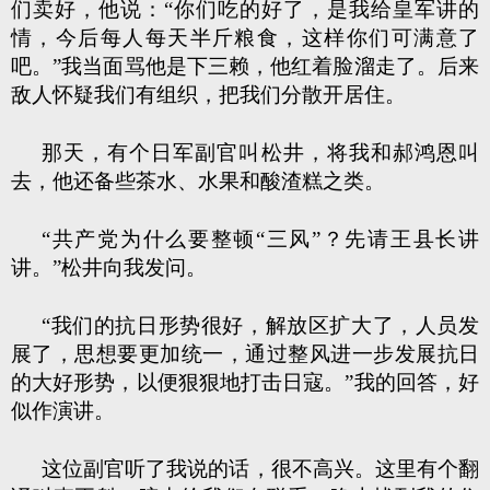
们卖好，他说：“你们吃的好了，是我给皇军讲的
情，今后每人每天半斤粮食，这样你们可满意了
吧。”我当面骂他是下三赖，他红着脸溜走了。后来
敌人怀疑我们有组织，把我们分散开居住。
那天，有个日军副官叫松井，将我和郝鸿恩叫
去，他还备些茶水、水果和酸渣糕之类。
“共产党为什么要整顿“三风”？先请王县长讲
讲。”松井向我发问。
“我们的抗日形势很好，解放区扩大了，人员发
展了，思想要更加统一，通过整风进一步发展抗日
的大好形势，以便狠狠地打击日寇。”我的回答，好
似作演讲。
这位副官听了我说的话，很不高兴。这里有个翻