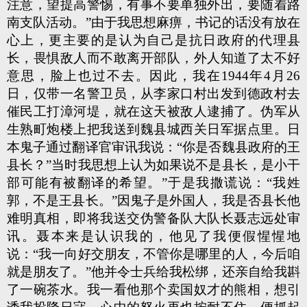
注意，望提高警惕，有事不要单独外出，要随着路
南支队活动。”由于我思想麻痹，书记的话没有放在
心上，更主要的是认为自己是抗日政府的代理县
长，畏惧敌人而不敢离开部队，外人知道了太不好
意思，脸上也过不去。因此，我在1944年4月26
日，仅带一名警卫员，从李家口村出发到德政村去
催民工打漳河堤，就在这天被敌人逮捕了。伪军从
生熟町炮楼上把我送到魏县城西关日军据点里。日
本鬼子通过翻译官审讯我说：“你是否魏县政府的王
县长？”当时我思想上认为如果说不是县长，是小干
部可能有被翻译的希望。”于是我撒谎说：“我姓
郭，不是王县长。”因鬼子是外国人，我是否县长他
难明真相，即将我送交伪警备队大队长聂志远处审
讯。聂本来是认识我的，他见了我便假惺惺地
说：“我一向好交朋友，不管你是哪里的人，今后咱
就是朋友了。”他并令士兵给我松绑，还亲自给我斟
了一碗茶水。我一看他那个卖国奴才的熊相，想引