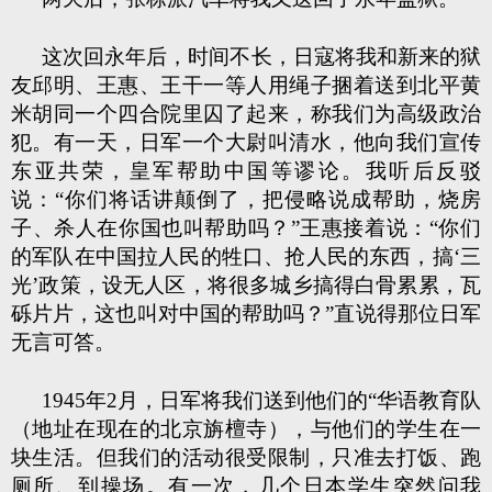
这次回永年后，时间不长，日寇将我和新来的狱
友邱明、王惠、王干一等人用绳子捆着送到北平黄
米胡同一个四合院里囚了起来，称我们为高级政治
犯。有一天，日军一个大尉叫清水，他向我们宣传
东亚共荣，皇军帮助中国等谬论。我听后反驳
说：“你们将话讲颠倒了，把侵略说成帮助，烧房
子、杀人在你国也叫帮助吗？”王惠接着说：“你们
的军队在中国拉人民的牲口、抢人民的东西，搞‘三
光’政策，设无人区，将很多城乡搞得白骨累累，瓦
砾片片，这也叫对中国的帮助吗？”直说得那位日军
无言可答。
1945年2月，日军将我们送到他们的“华语教育队
（地址在现在的北京旃檀寺），与他们的学生在一
块生活。但我们的活动很受限制，只准去打饭、跑
厕所、到操场。有一次，几个日本学生突然问我