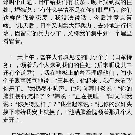
译叫李正魁，暗中给我们有联系，晚上找到我的住
处，埋怨说：“有什么事情不是在你们肚里吗，你们
这样的强硬态度，我没法说话，今后注意点策
略。”几天后，日军又调集大部兵力，去外地进行扫
荡，因留守的兵力少了，又将我们集中到一个屋里
看管着。
一天上午，曾在大名城见过的闫小个子（日军特
务），领着几个人来到我们的住处（后来听说其中
还有个道尹），我在地板上躺着不理睬他们，闫小
个子贱声贱气地说：“王县长，你起来，我们来看望
你来了。”我仍然不吭声。他转向韩日炎说：“你的
脑筋换得怎样了？”韩说：“正在换哩。”闫又问我
说：“你换得怎样了？”我坐起来说：“把你的汉奸头
拔下来给我安上就换了。”他满脸羞愧领着那几个人
走开了。