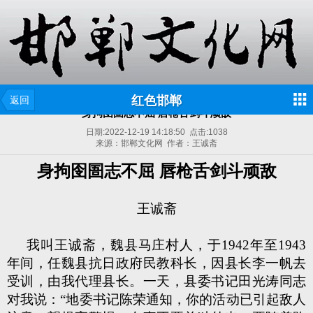
红色邯郸
返回
身拘囹圄志不屈 唇枪舌剑斗顽敌
日期:
2022-12-19 14:18:50
点击:
1038
来源：邯郸文化网 作者：王诚斋
身拘囹圄志不屈
唇枪舌剑斗顽敌
王诚斋
我叫王诚斋，魏县马庄村人，于1942年至1943
年间，任魏县抗日政府民教科长，因县长李一帆去
受训，由我代理县长。一天，县委书记田光涛同志
对我说：“地委书记陈荣通知，你的活动已引起敌人