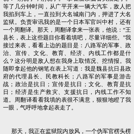
等了几分钟时间，从广平开来一辆大汽车，敌人把
我掐到车上，一直拉到大名城南门内，押进了大名
监狱。负责审讯我的是一个日本军官叫中村，还有
一个周翻译。那天，周翻译拿来一张表，他说：“王
县长，表上这些题目你看着填吧，尽量详细些。”我
接过来表，看看上边的题目是：八路军的军事、政
治、宣传、文化、教育、经济、内线工作都是什
么？这分明是敌人想在我身上取情况、挖情报。我
随即拿起他的钢笔在表上写道：我是魏县抗日县政
府的代理县长、民教科长；八路军的军事是游击
战；政治是抗日；宣传是抗日；文化、教育是抗
日；经济是生产救灾、支援抗日，内线工作不知
道。周翻译看看我填的表很不满意，狠狠地瞪了我
一眼，气呼呼地拿起表走了。
那天，我正在监狱院内放风，一个伪军官楞头楞