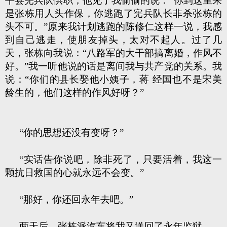
平县宪兵队供职，他见了我偷偷的说：“你到这里来
是张栋用人头作保，你逃跑了宪兵队长非杀张栋的
头不可。”原来我计划逃跑的陈修仁这样一说，我感
到自己逃走，使朋友掉头，太对不起人。过了几
天，张栋向我说：“八路军的大干部搞离婚，作风不
好。”我一听他说的话是离间我与共产党的关系。我
说：“你们的县长娶他小姨子，蒋 经国也不是宋美
龄生的，他们这样的作风好呀？”
“你的思想还没有变呀？”
“实话告你说吧，除非死了，只要活着，我这一
颗抗日救国的心就永远不会变。”
“那好，你还回永年去吧。”
两天后，张栋派汽车将我又送回了永年监狱。