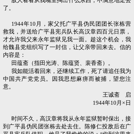
敌人看看从我嘴里掏出什么东西，不满意地走去
了。
1944年10月，家父托广平县伪民团团长张栋营
救我，并送给广平县宪兵队长高汉章四百元日票，
才允许我父来永年监狱见我一面。趁这个机会，我
给魏县党组织写了一封信，让父亲带回来去。信的
内容是：
田蕴斋（指田光涛、陈蕴贤、裴香斋）。
我如能活着回来，还继续工作，死了请追任我为
中国共产党党员。因我思想麻痹而被捕，望您注
意。
王诚斋 启
1944年10月×日
时间不久，高汉章将我从永年监狱暂时保出，接
到广平县伪民团张栋去处去住。陈修仁投敌后在广