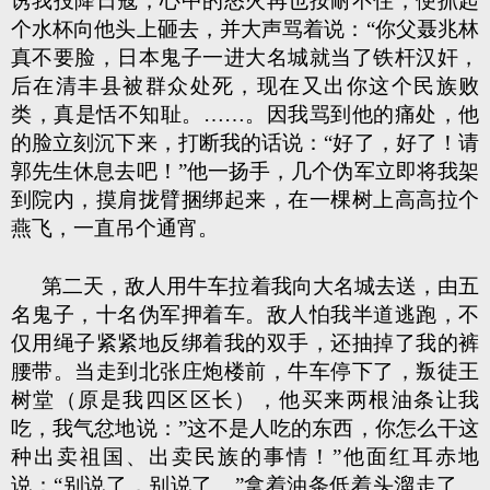
诱我投降日寇，心中的怒火再也按耐不住，便抓起
个水杯向他头上砸去，并大声骂着说：“你父聂兆林
真不要脸，日本鬼子一进大名城就当了铁杆汉奸，
后在清丰县被群众处死，现在又出你这个民族败
类，真是恬不知耻。……。因我骂到他的痛处，他
的脸立刻沉下来，打断我的话说：“好了，好了！请
郭先生休息去吧！”他一扬手，几个伪军立即将我架
到院内，摸肩拢臂捆绑起来，在一棵树上高高拉个
燕飞，一直吊个通宵。
第二天，敌人用牛车拉着我向大名城去送，由五
名鬼子，十名伪军押着车。敌人怕我半道逃跑，不
仅用绳子紧紧地反绑着我的双手，还抽掉了我的裤
腰带。当走到北张庄炮楼前，牛车停下了，叛徒王
树堂（原是我四区区长），他买来两根油条让我
吃，我气忿地说：”这不是人吃的东西，你怎么干这
种出卖祖国、出卖民族的事情！”他面红耳赤地
说：“别说了，别说了。”拿着油条低着头溜走了。