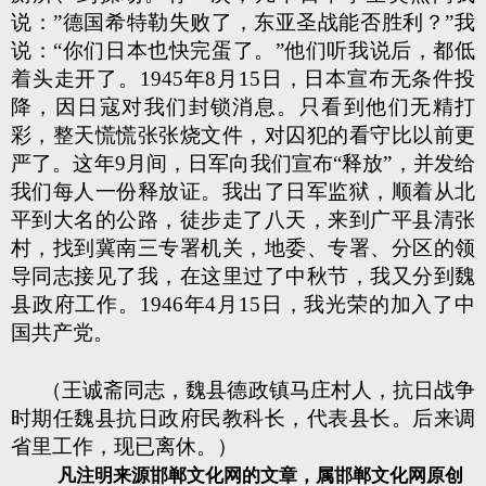
说：”德国希特勒失败了，东亚圣战能否胜利？”我
说：“你们日本也快完蛋了。”他们听我说后，都低
着头走开了。1945年8月15日，日本宣布无条件投
降，因日寇对我们封锁消息。只看到他们无精打
彩，整天慌慌张张烧文件，对囚犯的看守比以前更
严了。这年9月间，日军向我们宣布“释放”，并发给
我们每人一份释放证。我出了日军监狱，顺着从北
平到大名的公路，徒步走了八天，来到广平县清张
村，找到冀南三专署机关，地委、专署、分区的领
导同志接见了我，在这里过了中秋节，我又分到魏
县政府工作。1946年4月15日，我光荣的加入了中
国共产党。
（王诚斋同志，魏县德政镇马庄村人，抗日战争
时期任魏县抗日政府民教科长，代表县长。后来调
省里工作，现已离休。）
凡注明来源邯郸文化网的文章，属邯郸文化网原创