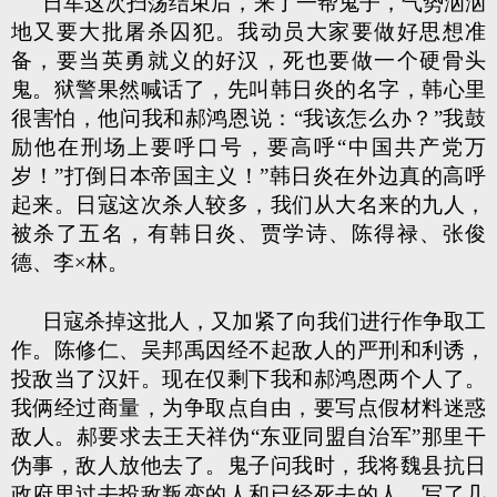
日军这次扫荡结束后，来了一帮鬼子，气势汹汹
地又要大批屠杀囚犯。我动员大家要做好思想准
备，要当英勇就义的好汉，死也要做一个硬骨头
鬼。狱警果然喊话了，先叫韩日炎的名字，韩心里
很害怕，他问我和郝鸿恩说：“我该怎么办？”我鼓
励他在刑场上要呼口号，要高呼“中国共产党万
岁！”打倒日本帝国主义！”韩日炎在外边真的高呼
起来。日寇这次杀人较多，我们从大名来的九人，
被杀了五名，有韩日炎、贾学诗、陈得禄、张俊
德、李×林。
日寇杀掉这批人，又加紧了向我们进行作争取工
作。陈修仁、吴邦禹因经不起敌人的严刑和利诱，
投敌当了汉奸。现在仅剩下我和郝鸿恩两个人了。
我俩经过商量，为争取点自由，要写点假材料迷惑
敌人。郝要求去王天祥伪“东亚同盟自治军”那里干
伪事，敌人放他去了。鬼子问我时，我将魏县抗日
政府里过去投敌叛变的人和已经死去的人，写了几