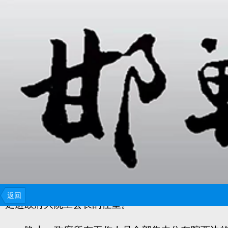
1946年夏末一天的下午，从西来了十辆大卡车，
周围有十多个带着武器的战士在警卫着，他们都穿
返回
走进政府大院王县长的住室。