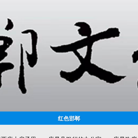
刘伯承 邓小平夜宿广平
日期:
2022-12-12 14:36:21
点击:
995
来源：邯郸文化网 作者：冯 文 明
刘伯承邓小平夜宿广平
冯 文 明
习惯地停在了广平东大街县政府门前。车上下来约五十
着灰色棉布军装。那三个人中一个高个子到县政府把王
红色邯郸