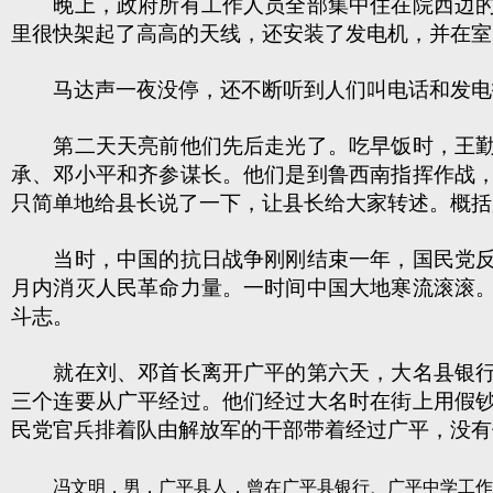
晚上，政府所有工作人员全部集中住在院西边的两
里很快架起了高高的天线，还安装了发电机，并在室
马达声一夜没停，还不断听到人们叫电话和发电报
第二天天亮前他们先后走光了。吃早饭时，王勤生
承、邓小平和齐参谋长。他们是到鲁西南指挥作战
只简单地给县长说了一下，让县长给大家转述。概括
当时，中国的抗日战争刚刚结束一年，国民党反动
月内消灭人民革命力量。一时间中国大地寒流滚滚
斗志。
就在刘、邓首长离开广平的第六天，大名县银行的
三个连要从广平经过。他们经过大名时在街上用假
民党官兵排着队由解放军的干部带着经过广平，没有
冯文明，男，广平县人，曾在广平县银行、广平中学工作