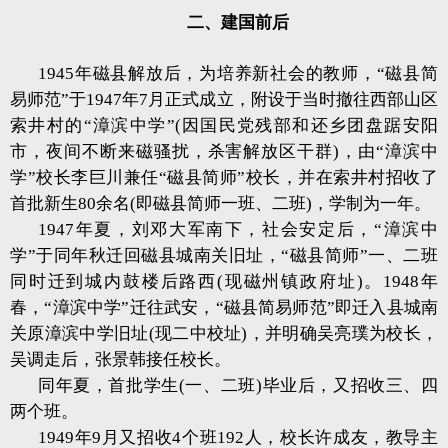
二、建国前后
1945年磁县解放后，为培养新社会的教师，“磁县简
易师范”于1947年7月正式成立，附设于当时撤往西部山区
索井村的“漳滨中学”(因国民党残部和还乡团盘踞安阳
市，夜间不断来磁骚扰，杀害解放区干群)，由“漳滨中
学”校长李巨川兼任“磁县简师”校长，并在索井村招收了
首批新生80余名(即磁县简师一班、二班)，学制为一年。
1947年夏，刘邓大军南下，社会安定后，“漳滨中
学”于同年秋迁回磁县城南关旧址，“磁县简师”一、二班
同时迁到城内鼓楼后路西(现磁州镇政府址)。1948年
春，“漳滨中学”迁往武安，“磁县简易师范”即迁入县城南
关原漳滨中学旧址(现二中校址)，并明确吴亮璞为校长，
吴调走后，张景韩接任校长。
同年夏，首批学生(一、二班)毕业后，又招收三、四
两个班。
1949年9月又招收4个班192人，校长许成友，教导主