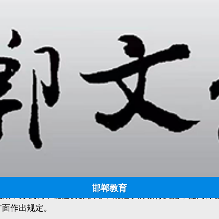
我国拟制定学前教育法
日期:
2023-08-28 15:41:00
点击:
959
来源：新华社 作者：
第五次会议初次审议。草案共八章74条，包括总则、规划与
邯郸教育
规划举办机制，促进资源供给；规范学前教育实施，提高保
方面作出规定。