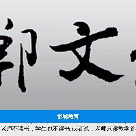
北大教授钱理群：连老师都不读书了，教育怎么能好起来？
日期:
2022-12-20 14:04:58
点击:
952
来源：老一辈人（公众号） 作者：钱理群
作者：钱理群
该返璞归真，回到常识上来。
邯郸教育
子上学，就是“去读书”。读书，这就是关键。引导学
师不读书，学生也不读书;或者说，老师只读教学参