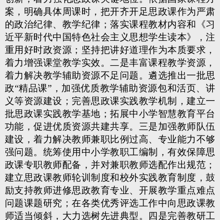
案，明确具体周课时，把开齐开足思政课作为严肃
的政治纪律、教学纪律；落实课程教材内容和《习
近平新时代中国特色社会主义思想学生读本》，注
重用好时政资源；坚持把讲好道理作为本质要求，
着力增强课堂教学实效。二是丰富课程教学资源，
着力解决教学辅助资源不足问题。遴选推出一批思
政“精品课”，加强优质教学辅助资源包和活页、讲
义等资源建设；完善思政课实践教学机制，建立一
批思政课实践教学基地；拓展中小学智慧教育平台
功能，促进优质资源共建共享。三是加强教师队伍
建设，着力解决教师兼职比例过高、专业能力不够
强问题。统筹使用中小学教职工编制，有效保障思
政课专职教师配备，并对兼职教师选配作出规范；
建立思政课教师轮训制度和校外实践教育制度，鼓
励支持教师进修思政教育专业、开展教学重点难点
问题课题研究；在各类优秀评选工作中向思政课教
师适当倾斜，大力选树先进典型。四是完善教研工