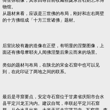
倚坐弥勒像，其余四尊目前收藏在陇东古石刻艺术博
物馆。
从题材来看，应该是三世佛的布局，刚好和左右两壁
的十
方佛组成
「十方三世诸佛」题材。
后室比较有趣的造像在正壁，有明显的涅槃图像，上
面还有佛母摩耶夫人闻佛涅槃后乘云而来的场景。
类似的题材与布局，在陕北的宋金石窟中也可以见
到，在此印证了两地之间的联系。
最后是寻窟要点，安定寺石窟位于甘肃省庆阳市合水
县平定川龙王沟内。建议自驾，串联起
平定川石窟