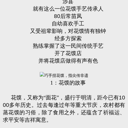
涉县
就有这么一位花馍手艺传承人
80
后常苗凤
自幼喜欢手工
又受祖辈影响，对花馍情有独钟
经多方探索
熟练掌握了这一民间传统手艺
开了花馍店
并将花馍店做得有声有色
1
：花馍的故事
花馍，又称为“面花”，盛行于明清，距今已有
10
00
多年历史。过去每逢过年等重大节庆，农村都有
蒸花馍的习俗，除了食用之外，还蕴含了祈福运、
求平安等吉祥寓意。