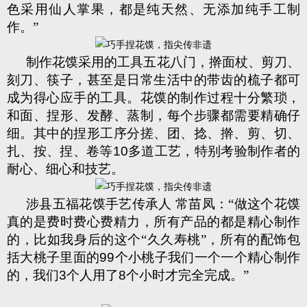
色采用仙人掌果，都是纯天然、无添加纯手工制
作。”
制作花馍采用的工具五花八门，擀面杖、剪刀、
刻刀、筷子，甚至是日常生活中的带齿的梳子都可
成为得心应手的工具。花馍的制作过程十分繁琐，
和面、捏形、发酵、蒸制，每个步骤都需要精确仔
细。其中的捏形工序分搓、团、捻、擀、剪、切、
扎、按、捏、卷等
10
多道工艺，特别考验制作者的
耐心、细心和技艺。
涉县五福花馍手艺传承人 常苗凤：“做这个花馍
真的是费时费心费精力，所有产品的都是精心制作
的，比如我身后的这个“久久寿桃”，所有的配饰包
括大桃子里面的
99
个小桃子我们一个一个精心制作
的，我们
3
个人用了
8
个小时才完全完成。”