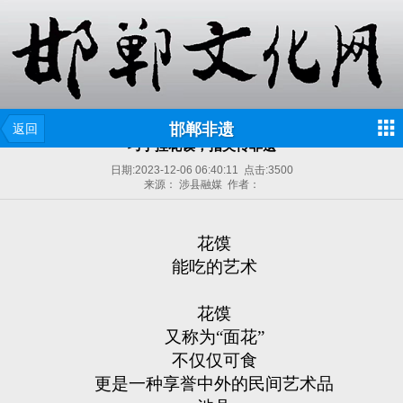
邯郸非遗
返回
巧手捏花馍，指尖传非遗
日期:
2023-12-06 06:40:11
点击:
3500
来源： 涉县融媒 作者：
花馍
能吃的艺术
花馍
又称为“面花”
不仅仅可食
更是一种享誉中外的民间艺术品