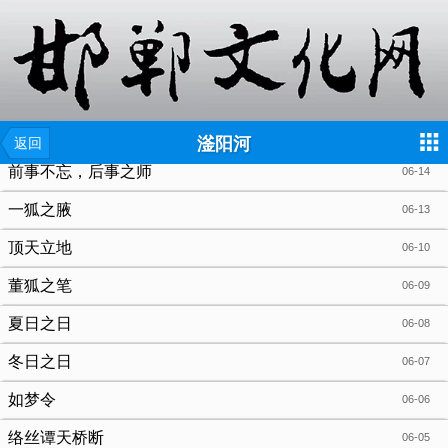
{include file="wap/menu.tpl"}
滏阳河
返回
前事不忘，后事之师
06-14
一狐之腋
06-13
顶天立地
06-10
董狐之笔
06-09
夏日之日
06-08
冬日之日
06-07
如梦令
06-06
络丝谭天桥断
06-05