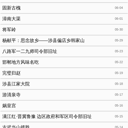
固新古槐
06-04
漳南大渠
06-01
将军岭
05-30
杨献平：思念故乡——涉县偏店乡韩家山
05-29
八路军一二九师司令部旧址
05-23
邯郸地方风味名吃
05-22
完璧归赵
05-19
涉县江家大院
05-18
游清泉寺
05-17
娲皇宫
05-16
满江红·晋冀鲁豫 边区政府和军区司令部旧址
05-15
古武当山揽胜
05-14