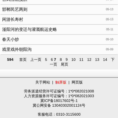
邯郸民艺两则
05-13
闲游长寿村
05-13
滏阳河的变迁与灌溉航运史略
05-11
春天小炒
05-10
戏里戏外朝阳沟
05-09
594
首页
上一页
5
6
7
8
9
10
11
12
13
14
下
一页
尾页
关于网站
|
触屏版
|
网页版
劳务派遣经营许可证编号：1*0*082021008
人力资源服务许可证编号：1*0*082021003
冀ICP备18017602号-1
冀公网安备 13040302001124号
客服电话：0310-3115600