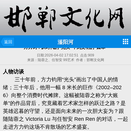
滏阳河
返回
方力钧：从时代的“光头”，到文明的“账单”
日期:
2026-04-02 17:02:51
点击:
909
来源：陆蓉之、任智安 99艺术 作者：邯郸文化网
人物访谈
三十年前，
方力钧
用“光头”画出了中国人的情
绪；三十年后，他用一幅 8 米长的巨作《2002–202
6》向整个消费时代摊牌。这幅被
陆蓉之
称为“大账
单”的作品背后，究竟藏着艺术家怎样的跃迁之路？是
英雄迟暮的守望，还是面向未来的一次胆大妄为？跟
随
陆蓉之 Victoria Lu 与任智安 Ren Ren
的对话，一起
走进方力钧这场不肯散场的艺术盛宴。