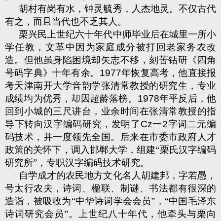
胡村有岗有水，钟灵毓秀，人杰地灵。不仅古代
有之，而且当代也不乏其人。
栗兴民上世纪六十年代中师毕业后在城里一所小
学任教，文革中因为家庭成分被打回老家务农改
造。但他虽身陷困境却矢志不移，刻苦钻研《四角
号码字典》十年有余。
1977
年恢复高考，他直接报
考天津南开大学音韵学张清常教授的研究生，专业
成绩均为优秀，却因超龄落榜。
1978
年平反后，他
回到小城的三尺讲台，业余时间在张清常教授的指
导下转向汉字编码研究，发明了
Cz
一
2
字词二元编
码技术，并一度领先全国。后来在市委市政府人才
政策的关怀下，调入邯郸大学，组建“栗氏汉字编码
研究所”，专职汉字编码技术研究。
自学成才的农民地方文化名人胡建邦，字若愚，
号太行农夫，诗词、楹联、制谜、书法都有很深的
造诣，被吸收为“中华诗词学会会员”，“中国毛泽东
诗词研究会员”。上世纪八十年代，他牵头与栗向