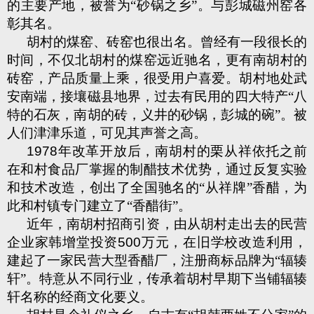
的主要产地，被誉为“砂锅之乡”。与彭城磁州窑各
彰其名。
胡村的煤窑、砖窑也很出名。曾经有一段很长的
时间，不仅北胡村的煤窑远近驰名，更有南胡村的
砖窑，产品质量上乘，很受用户喜爱。胡村地处武
安南端，接壤磁县地界，过去有民用的四大特产“八
特的石灰，南胡的砖，义井的砂锅，彭城的碗”。被
人们津津乐道，可见其声誉之高。
1978
年改革开放后，南胡村的栗从祥依托之前
在和村食品厂掌握的制醋技术优势，通过反复实验
和技术改造，创出了全国驰名的“从祥牌”香醋，为
此和村镇专门建立了“香醋街”。
近年，南胡村招商引资，由从胡村走出去的民营
企业家韩增堂投资
500
万元，在旧学校改造利用，
建起了一家民营大型香醋厂，注册商标品牌为“辐辏
轩”。特意从不同行业，传承着胡村早期下当铺辐辏
轩名称的经商文化要义。