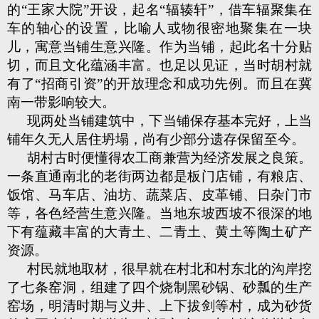
的“王家大院”开设，起名“辐辏轩”，借车辐聚集在
车的轴心的设置，比喻人或物很密地聚集在一块
儿，寓意当铺生意兴隆。作为当铺，起此名十分贴
切，而且文化蕴涵丰富。也足以见证，当时胡村就
有了“招商引资”的开放理念和成功先例。而且在冀
南一带影响较大。
现两处当铺建筑中，下当铺保存基本完好，上当
铺年久无人居住坍塌，尚有少部分遗存保留至今。
胡村古时便懂得农工商兼营为经济发展之良策。
一条直通南北的老街两边都是板门店铺，有粮店、
饭馆、马车店、油坊、蔬菜店、皮革铺、日杂门市
等，各色经营生意兴隆。当地东坡西坡不很深的地
下有蕴藏丰富的大青土、二青土、黄土等陶土矿产
资源。
村民就地取材，很早就在村北和村东北的沟岸挖
了七条窑洞，组建了四个烧制黑砂锅、砂瓢的生产
窑场，明清时期与义井、上下拔剑等村，成为砂货