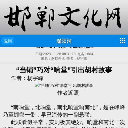
滏阳河
返回
“当铺”巧对“响堂”引出胡村故事
日期:
2023-11-28 08:31:28
点击:
1604
来源：燕赵佳话 作者：杨宇峰
“当铺”巧对“响堂”引出胡村故事
作者：杨宇峰
作者近照
“南响堂，北响堂，南北响堂响南北”，是在峰峰
乃至邯郸一带，早已流传的一副悬联。
此联看似平常，实则极其绝妙。响堂和南北三次