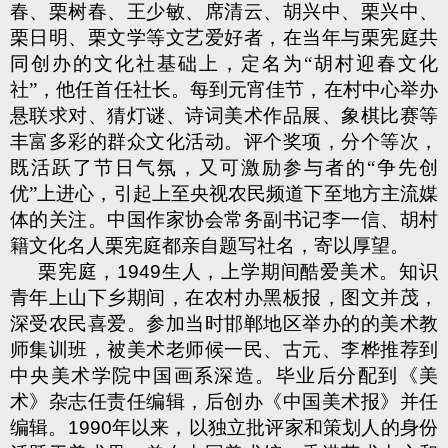
春、栗树春、王少敏、席清云、胡兴中、栗兴中、
栗日明、栗文学等文艺爱好者，在当年与栗宪庭共
同创办的文化社基础上，定名为“胡村迎春文化
社”，他任首任社长。每到元宵佳节，在村中心举办
悬联求对、猜灯谜、诗词美术作品展、象棋比赛等
丰富多彩的群众文化活动。评个奖项，分个等次，
既活跃了节日气氛，又可激励参与者的“争先创
优”上进心，引起上至央视农民频道下至地方主流媒
体的关注。中国作家协会常务副书记李一信、胡村
籍文化名人栗宪庭都亲自题写社名，寄以厚望。
栗宪庭，
1949
生人，上学期间酷爱美术。知识
青年上山下乡期间，在农村办黑板报，图文并茂，
深受农民喜爱。参加当时邯郸地区举办的的美术教
师集训班，被美术老师候一民、古元、李桦推荐到
中央美术学院中国画系深造。毕业后分配到《美
术》杂志任责任编辑，后创办《中国美术报》并任
编辑。
1990
年以来，以独立批评家和策划人的身份