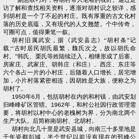
访了解和查找相关资料，逐渐对胡村识之较详，感
到胡村是一个了不起的村庄。既有厚重的古文化村
落的历史底蕴，又有现代的人文翘楚。个中传奇，
可圈可点，值得秉笔一叙。
胡村旧属武安，据《武安县志》“胡村条”记
载
:
“古时居民胡氏最繁，魏氏次之，故以胡氏命
村。”韩氏、栗氏等姓陆续迁入，相继形成了后寨、
房家庄、武家庄、胡韩庄（和庄）、西庄、东庄等
六个各占一片的小村庄，后随着人口增长，居宅增
加，小片村落紧密相连，因胡姓是大族，便称之为
胡村了。
1950
年
6
月，包括胡村在内的和村镇，由武安划
归峰峰矿区管辖。
1962
年，和村公社因行政管理需
要，将胡村以村中心的老槐树为界，分为南北两个
生产大队。后简称南胡村、北胡村。
胡村向北几十里是武安县城，向南三十多里地是
千年瓷都彭城，半个世纪以前没有现在的邢峰公