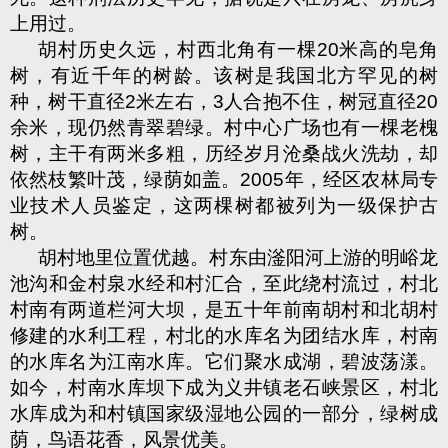
上用过。
胡村历史久远，村西北角有一棵
20
米高的皂角
树，有近千年的树龄。该树是我国北方罕见的树
种，树干直径
2
米左右，
3
人合抱不住，树冠直径
20
余米，现仍然青翠碧绿。村中心广场也有一棵老槐
树，主干有两米多粗，历经岁月沧桑战火洗劫，却
依然枝繁叶茂，绿荫如盖。
2005
年，经区农林局专
业技术人员鉴定，这两棵树都被列为一级保护古
树。
胡村地里位置优越。村东由滏阳河上游的明峪龙
池沟和金村泉水经和村汇合，至此绕村流过，村北
村南有两道栏河大坝，是五十年前南胡村和北胡村
修建的水利工程，村北的水库名为团结水库，村南
的水库名为江南水库。它们聚水成湖，碧波荡漾。
如今，村南水库坝下成为义井镇老石峡景区，村北
水库成为和村镇国家级湿地公园的一部分，绿树成
荫，鸟语花香，风景优美。