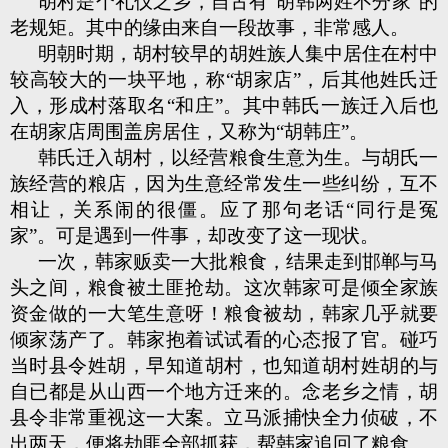
胡村是个礼仪之乡，自古有“胡韩两姓不分家”的
老规矩。其中的缘由来自一段故事，非常感人。
明朝时期，胡村较早的胡姓族人集中居住在村中
较高较大的一块平地，称“胡家店”，后其他姓氏迁
入，形成村落取名“和庄”。其中韩氏一族迁入后也
在胡家店周围盖房居住，又称为“胡韩庄”。
韩氏迁入胡村，以经营粮食生意为生。与胡氏一
族经营的粮店，因为生意经常发生一些纠纷，互不
相让，关系闹的很僵。应了那句老话“同行是冤
家”。可是遇到一件事，却改变了这一现状。
一次，韩家贩卖一大批粮食，结果走到邯郸与马
头之间，粮食被土匪抢劫。这次韩家可是倾全家族
资金做的一大笔生意呀！粮食被劫，韩家几乎就要
倾家荡产了。韩家抱着试试看的心态报了官。碰巧
当时县令姓胡，早知道胡村，也知道胡村姓胡的与
自已都是从山西一个地方迁来的。念老乡之情，胡
县令非常重视这一大案。立马派捕快全力侦破，不
出两天，便将劫匪全部抓获，帮韩家追回了粮食。