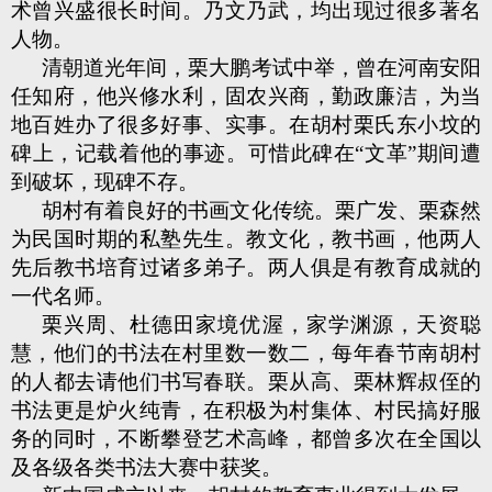
术曾兴盛很长时间。乃文乃武，均出现过很多著名
人物。
清朝道光年间，栗大鹏考试中举，曾在河南安阳
任知府，他兴修水利，固农兴商，勤政廉洁，为当
地百姓办了很多好事、实事。在胡村栗氏东小坟的
碑上，记载着他的事迹。可惜此碑在“文革”期间遭
到破坏，现碑不存。
胡村有着良好的书画文化传统。栗广发、栗森然
为民国时期的私塾先生。教文化，教书画，他两人
先后教书培育过诸多弟子。两人俱是有教育成就的
一代名师。
栗兴周、杜德田家境优渥，家学渊源，天资聪
慧，他们的书法在村里数一数二，每年春节南胡村
的人都去请他们书写春联。栗从高、栗林辉叔侄的
书法更是炉火纯青，在积极为村集体、村民搞好服
务的同时，不断攀登艺术高峰，都曾多次在全国以
及各级各类书法大赛中获奖。