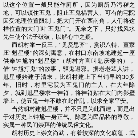
以这个位置一般只能作厕所，因为厕所乃汚秽之
地，可以镇住五鬼，阻止五鬼祸害人。可有的宅院
因受地理位置限制，把大门开在西南角，人们将这
样位置的大门叫“五鬼门”。无奈之下，只好找风水
先生使个法子破破，以解心中之疑。
而胡村举一反三，“见贤思齐”，赏识八特、董家
庄“魁星楼”的深刻寓意，在村口东南坡地建起一座
供奉钟馗的“魁星楼”（胡村方言叫魁庆楼的），
借“钟馗打鬼”的故事，驱鬼避邪。据老老辈人讲，
魁星楼始建于清末，比胡村建上下当铺早约
30
多
年。旧时，村里宅院为五鬼门的主人，在大年除
夕，就到魁星楼求一神符，将神符贴在大门内影壁
墙上，使五鬼一年不敢在此作乱，以求全家平安。
当然胡村建魁星楼，并不只是为此而建，而是出
于对历史上钟馗一身正气、除恶为民品格的尊敬，
实属一种民间崇拜的传统民俗文化。
胡村历史上崇文尚武，有着较深的文化底蕴，武