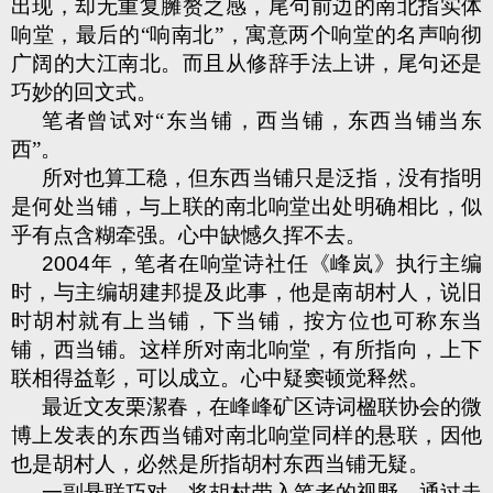
出现，却无重复臃赘之感，尾句前边的南北指实体
响堂，最后的“响南北”，寓意两个响堂的名声响彻
广阔的大江南北。而且从修辞手法上讲，尾句还是
巧妙的回文式。
笔者曾试对“东当铺，西当铺，东西当铺当东
西”。
所对也算工稳，但东西当铺只是泛指，没有指明
是何处当铺，与上联的南北响堂出处明确相比，似
乎有点含糊牵强。心中缺憾久挥不去。
2004
年，笔者在响堂诗社任《峰岚》执行主编
时，与主编胡建邦提及此事，他是南胡村人，说旧
时胡村就有上当铺，下当铺，按方位也可称东当
铺，西当铺。这样所对南北响堂，有所指向，上下
联相得益彰，可以成立。心中疑窦顿觉释然。
最近文友栗潔春，在峰峰矿区诗词楹联协会的微
博上发表的东西当铺对南北响堂同样的悬联，因他
也是胡村人，必然是所指胡村东西当铺无疑。
一副悬联巧对，将胡村带入笔者的视野。通过走