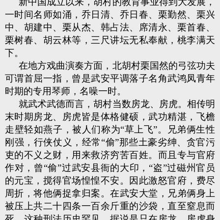
新中国成立以来，胡村的教育事业得到大发展，
一时间名师如涌，乔日清、乔日春、栗勤然、栗兴
中、胡建中、栗从杰、韩占法、席清永、栗首春、
栗树春、胡云林等，三尺讲坛无私奉献，桃李满天
下。
在地方戏曲演奏方面，北胡村栗国然的弓弦功夫
可谓首屈一指，曾是武安平调落子名角武鸿凤青年
时期的专用琴师，名噪一时。
就武术武德而言，胡村当数房龙、房虎。相传明
末时期房龙、房虎皆是体格健硕，武功精湛，飞檐
走壁轻如燕子，被人们称为“草上飞”。兄弟俩生性
刚强，行侠仗义，经常“偷”那些土豪劣绅、贪官污
吏的不义之财，用来救济穷苦百姓。而且专与官府
作对，曾“偷”过武安县衙的大印，“盗”过磁州官员
的元宝，搅得官场惶惶不安。因此激怒官府，费尽
周折，将他俩捉拿归案。在武安大堂，兄弟俩身上
被压上共二十四条一百余斤重的沙袋，直至窒息而
死。这种刑法历史罕见，据说是只在房龙、房虎身