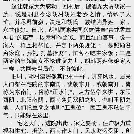
这让韩家大为感动，回村后，摆酒席大请胡家一
族，说是胡县令念胡村胡姓老乡之情，给帮了大
忙。并尽释前嫌，决定和胡氏一族结为异姓一家，
永世修好。自此，胡韩两家共同兴建供奉“青龙孟章
神君”的庙宇，以示和作之诚。而且红白喜事，像一
家人一样互相帮忙。并定下两条规矩：一是照顾贫
穷家庭，葬礼“打墓抬财”，忙客不吃主家饭；二是
两家的出嫁闺女不论谁家去世，胡韩两姓像娘家人
一样，共同去当后代，不分彼此。
旧时，胡村建房像其他村一样，讲究风水。居民
大门都在宅院的东南角，或朝东开，或朝南开，皆
称为东南门，俗称“正水门”。从方位学来讲，东阳
西阴，北阳南阴，西南角是双阴之地，也叫重阴之
地，人们把重阴之地叫“五鬼位”。因五鬼不敢沾阳
气，只能躲在这里。
一宅之大门，进院出街，家之要衢，住户极为重
视和讲究。据说，西南作大门，风水财运受阻，所