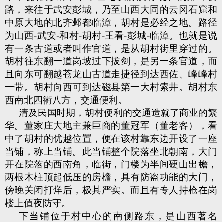
路，来往于武安彭城，乃至山西大同的云冈石窟和
中原大地的北齐邺都临漳，胡村是必经之地。路径
为山西
-
武安
-
和村
-
胡村
-
王看
-
彭城
-
临漳。也就是说
有一条古道或者叫作官道，是从胡村街里穿过的。
胡村往东翻一道岗坡过下拔剑，是另一条官道，而
且向东可翻越苍龙山古道走捷径到达西佐、峰峰村
一带。胡村向西可到达磁县第一大村索井。胡村东
西南北四衢八方，交通便利。
清及民国时期，胡村便利的交通造就了商业的繁
华。董家庄大地主兼巨商的董冠军（董老客），看
中了胡村的优越位置，便在该村靠东边开设了一座
当铺，称上当铺。此当铺整个院落坐北朝南，大门
开在院落的西南角，临街，门楼为半间硬山出檐，
两根木柱顶起低压的房檐，具有防盗功能的大门，
傍晚关闭打烊后，极其严实。而且有专人持枪在岗
楼上值夜防守。
下当铺位于村中心的南侧路东，是山西著名