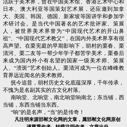
活跃于美术界，曾在中国美术馆、香港艺术中心和
日本、澳大利亚等国策划艺术展，还应邀到加拿
大、美国、韩国、德国、新家坡等国讲学和参加学
术研讨会。是当代中国著名的艺术批评家、策展
人，被世界美术界誉为“中国现代艺术的开山鼻
祖”、“中国现代艺术教父”，在国内外美术界享有很
高声望。在栗宪庭的早期影响下，胡村的栗春、栗
清河、栗二友等一帮少年学子都苦学美术，栗春后
来成为国内外小有名望的国家一级美术师、策展
人、“溃斑”艺术创始人。栗清河成为一位在峰峰教
育界远近闻名的美术教师。
抚今追昔，胡村历史文化底蕴深厚，千年传承，
不愧为是名副其实的古文化村落。
南响堂、北响堂，南北响堂响南北；东当铺，西
当铺，东西当铺当东西。
“响”的是名声，“当”的是传奇！
凡注明来源邯郸文化网的文章，属邯郸文化网原创
请尊重作者，转载注明作者、文章出处