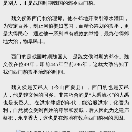
是别人，正是战国时期魏国的邺令西门豹。
魏文侯派西门豹治理邺。他在邺地开渠引漳水灌田，
为安定百姓，制止河伯娶妇恶习，而精心筹划的投巫，更
是大得民心，通过他一系列卓有成效的举措，最终使得邺
地大治，物阜民丰。
西门豹是战国时期魏国人，是魏文侯时期的邺令。魏
文侯在位49年，即前445年至前396年，这就大致告知了
我们西门豹投巫治邺的时间。
魏文侯是安邑人（今山西夏县），西门豹也是安邑
人，他是魏文侯的同乡。非常巧合的是“大禹治水”的大禹
也是安邑人。在洪水肆虐的年代，能治服洪水，化害为
利，自然就会受到百姓的尊崇和爱戴，后人因此为之建庙
祭祀，永享香火，这也是在邺地有数座西门豹祠的原因。