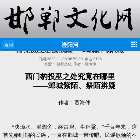
滏阳河
返回
西门豹投巫之处究竟在哪里——邺城紫陌、祭陌辨疑
日期:
2023-11-08 08:50:09
点击:
2126
来源： 赵都文化 作者：贾海仲
西门豹投巫之处究竟在哪里
——邺城紫陌、祭陌辨疑
作者：贾海仲
“决漳水、灌邺旁，终古舄、生稻粱。”千百年来，这
首先秦时期的民谣，一直在邺城一带传唱。民谣歌颂的不