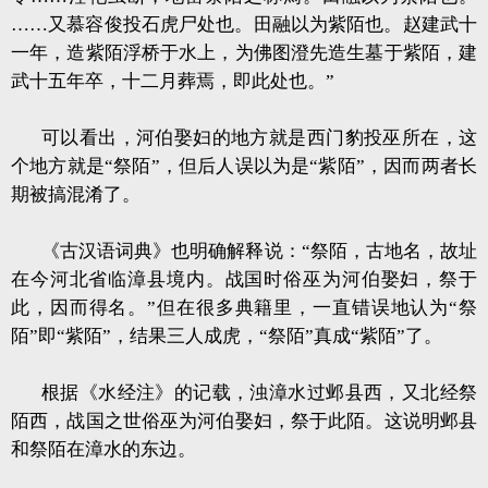
……又慕容俊投石虎尸处也。田融以为紫陌也。赵建武十
一年，造紫陌浮桥于水上，为佛图澄先造生墓于紫陌，建
武十五年卒，十二月葬焉，即此处也。”
可以看出，河伯娶妇的地方就是西门豹投巫所在，这
个地方就是“祭陌”，但后人误以为是“紫陌”，因而两者长
期被搞混淆了。
《古汉语词典》也明确解释说：“祭陌，古地名，故址
在今河北省临漳县境内。战国时俗巫为河伯娶妇，祭于
此，因而得名。”但在很多典籍里，一直错误地认为“祭
陌”即“紫陌”，结果三人成虎，“祭陌”真成“紫陌”了。
根据《水经注》的记载，浊漳水过邺县西，又北经祭
陌西，战国之世俗巫为河伯娶妇，祭于此陌。这说明邺县
和祭陌在漳水的东边。