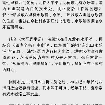
南七里有西门豹祠，北临太平渠，此祠东北有永乐浦，浦
西五里就是西门豹投巫处。明正德版《临漳县志》
载：“邺城东六里有永乐宫，今废。”邺城东六里是永乐宫
的位置，也就在今杜村乡张庄村北附近，永乐浦因濒临永
乐宫而得名。
结合《太平寰宇记》“浊漳水在县东北有永乐浦”，再
结合《四库全书》中所说，仁寿西门豹祠“东北曰永乐
浦”的记载，“浦”汉语词典解释为水边，观察宋代漳河古
道遗迹，永乐浦应该在杜村乡夹河村西、张庄村北一
带。“永乐浦西五里即祭陌”，据此推断，祭陌应在回漳村
西附近。
回漳村是古漳河水曲折回旋之处，20世纪70年代村西
漳河故道还存有遗迹。其水深不可测，经年不枯，夏季常
有戏水者溺亡事发生。