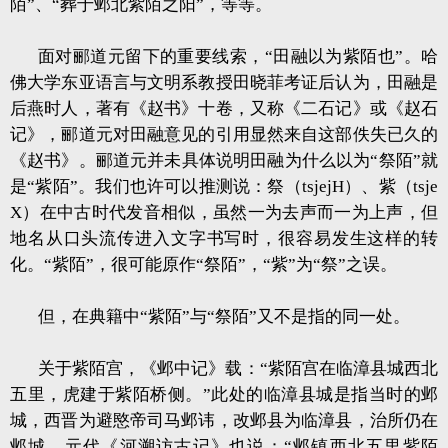
陌”、“葬于邺北紫陌之阳”，等等。
面对郦道元留下的重要线索，“田融以为紫陌也”。哈
佛大学东亚语言与文明系教授田晓菲考证后认为，田融是
后燕时人，著有《赵书》十卷，又称《二石记》或《赵石
记》，郦道元对田融意见的引用显然来自这部佚失已久的
《赵书》。郦道元并未具体说明田融为什么以为“祭陌”就
是“紫陌”。我们也许可以推测说：祭（tsjejH）、紫（tsje
X）在中古时代发音相似，虽然一为去声而一为上声，但
地名从口头流传进入文字书写时，很容易发生这样的转
化。“紫陌”，很可能原作“祭陌”，“紫”为“祭”之误。
但，在典籍中“紫陌”与“祭陌”又不是指的同一处。
关于紫陌宫，《邺中记》载：“紫陌宫在临漳县城西北
五里，虎建于紫陌桥侧。”此处的临漳县城是指当时的邺
城，西晋为避愍帝司马邺讳，改邺县为临漳县，治所仍在
邺城。元代《河溯访古记》也说：“邺镇西北五里紫陌