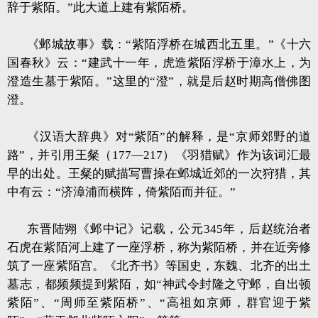
辞于紫陌。”此大道上建有紫陌桥。
《邺城故事》载：“紫陌浮桥在城西北五里。”《十六
国春秋》云：“建武十一年，虎造紫陌浮桥于漳水上，为
澄造生墓于紫陌。”这里的“澄”，就是后赵时期高僧佛图
澄。
《汉语大辞典》对“紫陌”的解释，是“京师郊野的道
路”，并引用王粲（177—217）《羽猎赋》作为该词汇最
早的出处。王粲的赋描写曹操在邺城近郊的一次狩猎，其
中有云：“济漳浦而横阵，倚紫陌而并征。”
东晋陆翙《邺中记》记载，公元345年，后赵统治者
石虎在紫陌河上建了一座浮桥，称为紫陌桥，并在近旁修
筑了一座紫陌宫。《北齐书》等国史，东魏、北齐的出土
墓志，都频频提到紫陌，如“神武令封隆之守邺，自出顿
紫陌”、“周师至紫陌桥”、“高祖如京师，群官迎于紫