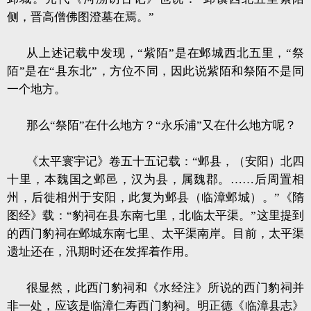
侧，晋高僧佛图澄墓在焉。”
从上述记载中发现，“紫陌”是在邺城西北五里，“祭
陌”是在“县东北”，方位不同，因此说紫陌和祭陌不是同
一个地方。
那么“祭陌”在什么地方？“永乐浦”又在什么地方呢？
《太平寰宇记》卷五十五记载：“邺县，（安阳）北四
十里，本魏国之邺邑，汉为县，属魏郡。……后周置相
州，后徙相州于安阳，此复为邺县（临漳邺城）。”《隋
图经》载：“豹祠在县东南七里，北临太平渠。”这里提到
的西门豹祠在邺城东南七里、太平渠南岸。目前，太平渠
遗址还在，汛期时还在发挥着作用。
很显然，此西门豹祠和《水经注》所说的西门豹祠并
非一处，应该是临漳仁寿西门豹祠。明正德《临漳县志》