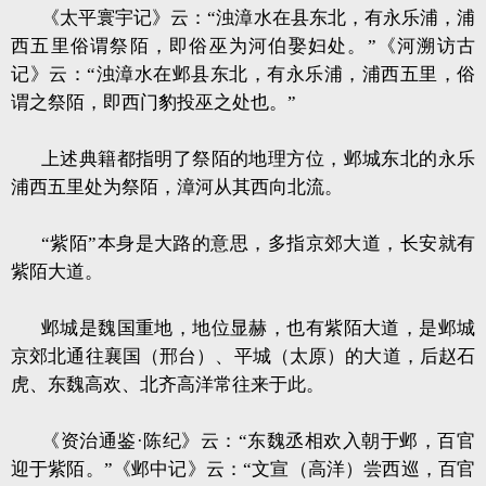
《太平寰宇记》云：“浊漳水在县东北，有永乐浦，浦
西五里俗谓祭陌，即俗巫为河伯娶妇处。”《河溯访古
记》云：“浊漳水在邺县东北，有永乐浦，浦西五里，俗
谓之祭陌，即西门豹投巫之处也。”
上述典籍都指明了祭陌的地理方位，邺城东北的永乐
浦西五里处为祭陌，漳河从其西向北流。
“紫陌”本身是大路的意思，多指京郊大道，长安就有
紫陌大道。
邺城是魏国重地，地位显赫，也有紫陌大道，是邺城
京郊北通往襄国（邢台）、平城（太原）的大道，后赵石
虎、东魏高欢、北齐高洋常往来于此。
《资治通鉴·陈纪》云：“东魏丞相欢入朝于邺，百官
迎于紫陌。”《邺中记》云：“文宣（高洋）尝西巡，百官