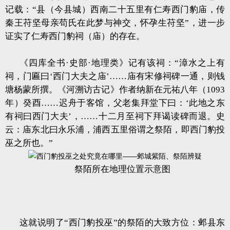
记载：“县（今县城）西南二十五里有仁寿西门豹庙，传
秦王苻坚母亲苟氏在此梦与神交，怀孕生苻坚”，进一步
证实了仁寿西门豹祠（庙）的存在。
《四库全书·史部·地理类》记有该祠：“漳水之上有
祠，门匾曰‘西门大夫之庙’……庙有宋修祠碑一通，则钱
塘杨蒙所撰。《河溯访古记》作者纳新在元祐八年（1093
年）癸酉……迟舟于客馆，父老集拜堂下曰：‘此地之东
有祠曰西门大夫’，……十二月至祠下拜谒读碑而退。史
云：庙东北曰永乐浦，浦西五里俗谓之祭陌，即西门豹投
巫之所也。”
祭陌所在地理位置示意图
这就说明了“西门豹投巫”的祭陌的大致方位：邺县东