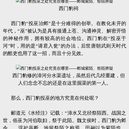
西门豹祠
西门豹“投巫治邺”是十分难得的创举。在教化未开的
年代，“巫”被认为是具有接通上苍、沟通神灵、解密开悟
的神秘作用，拥有较高的社会地位。西门豹在“投巫于
河”时，用的是“请君入瓮”的办法，后世唐朝武则天时代
的酷吏也用了这一招，而且十分见效。
西门豹修的漳河分水渠遗址，虽然后代几经重建，但
人们念念不忘的还是在这里掘渠的第一人。
那么，西门豹投巫的地方究竟在何处呢？
郦道元《水经注》记载：“漳水又北径祭陌西。战国之
世，俗巫为河伯取妇，祭于此陌。魏文侯时，西门豹为邺
令……淫祀虽断，地留祭陌之称焉。田融以为紫陌也。