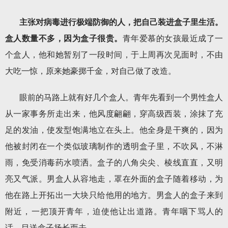
主张对病毒进行极端防御的人，把自己装进盒子里生活。
盒人数量不多，因为盒子很贵。
青年爱慕的女孩最近成了一
个盒人，他和她暂别了一段时间，于上周再次见面时，不由
大吃一惊，原来她豪掷千金，对自己做了改造。
眼前的马路上就有好几个盒人。青年先看到一个男性盒人
从一家事务所走出来，他风度翩翩，穿高级西装，涂抹了充
足的发油，使发型饱满地立在头上。他全身是干爽的，因为
他被封闭在一个类似玻璃制作的透明盒子里，不吹风，不淋
雨，免受消毒药水喷洒。盒子的八角尖尖、棱线直直，又明
亮又气派。男盒人从容地走，罩在外面的盒子随着移动，为
他在路上开拓出一大块只给他用的地方。男盒人的盒子来到
附近，一把顶开青年，迫使他让出道路。青年咽下骂人的
话，目送盒子扬长而去。