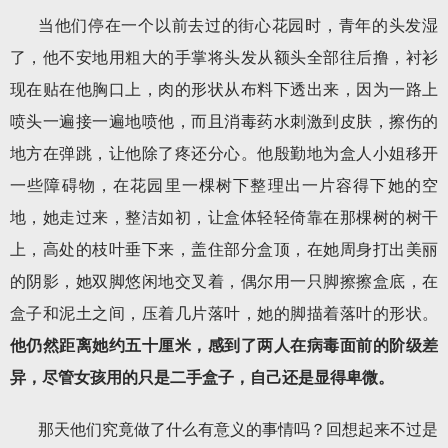
当他们停在一个以前去过的街心花园时，青年的头发湿
了，他不安地用粗大的手掌将头发从额头全部往后撸，衬衫
现在贴在他胸口上，肉的形状从布料下透出来，因为一路上
喷头一遍接一遍地喷他，而且消毒药水刺激到皮肤，擦伤的
地方在弹跳，让他除了疼还分心。他殷勤地为盒人小姐移开
一些障碍物，在花园里一棵树下整理出一片容得下她的空
地，她走过来，整洁如初，让盒体轻轻倚靠在那棵树的树干
上，高处的枝叶垂下来，盖住部分盒顶，在她周身打出美丽
的阴影，她双脚悠闲地交叉着，偶尔用一只脚擦擦盒底，在
盒子和泥土之间，压着几片落叶，她的脚描着落叶的形状。
他仍然距离她约五十厘米，感到了两人在病毒面前的阶级差
异，尽管女孩用的只是二手盒子，自己还是显得卑微。
那天他们究竟做了什么有意义的事情吗？回想起来不过是