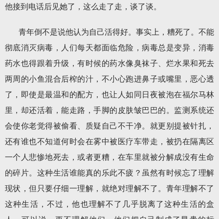
他接到电话后见她了，这么走了走，谈了谈。
青年倒不是说他认为自己活得好。事实上，糟死了。不能
彻底消灭病毒，人们每天都面临危险，病毒总是变异，消毒
药水也得跟着升级，有时候的药水像臭袜子、烂水果和死去
两周的小鱼混合后榨的汁，不小心跑进鼻子或嘴里，恶心透
了，即使是最温和的配方，也让人如同日夜被泡在福尔马林
里，却还活着，能走路，手脚的皮肤皱巴巴的。监测系统还
会使你老觉得被偷看、质疑自己不干净。就更别提被针扎，
还有谁也不知道何时会在雾中被医疗车带走，被扔在隔离区
一个人悲惨地死去，或者更糟，在车里就被分解成没有生命
的碎片。这种生活谁能真的乐此不疲？虽然有时候忘了理解
现状，但只要仔细一理解，就绝对理解不了。青年理解不了
这种生活，不过，他也理解不了几乎脱离了这种生活的盒