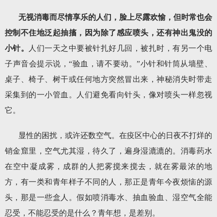
无视消毒而尽情享乐的人们，脸上尽露欢愉，但时常也会
控制不住地泛起抽搐，因为除了感应喷头，还有神出鬼没的
小针。
人们一天之中要被针扎好几回，被扎时，有另一个电
子声音会提示说，“验血，请不要动。”小针和针筒从墙壁、
桌子、椅子、树干或任何地方突然冒出来，神秘消失时带走
采集到的一小管血。人们避免看向针头，像对喷头一样忽视
它。
显性的困扰，或许还数空气。在疫区中心的日夜不打烊的
销金窟里，空气尤其湿，待久了，遍身湿漉漉的。消毒药水
在空中凝成雾，成群的人把雾搅来搅去，就在雾最浓的地
方，有一类和青年样子不同的人，那正是青年今夜烦恼的源
头，那是一些盒人。假如喷消毒水、抽血验血、湿空气全能
忍受，不能忍受的是什么？青年想，是差别。