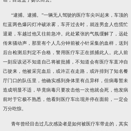
“逮捕。逮捕。”一辆无人驾驶的医疗车尖叫起来，车顶的
红蓝两色爆闪灯冲破浓雾，车开过去时，就连男盒人也慌忙
退避，车越过他又往前急冲。此处紧张的气氛缓解了，远处
传来骚动声，那里有个人几分钟前被小针采集的血样，送到
后台检测后判定不合格，警用医疗车正在抓捕此人。此人前
一刻应该还不知道自己将被批捕，不知道会有医疗车直冲自
己驶来，他被采完血后，或许正在走路，或许排到了知名餐
厅门口的队伍里，他确实感到身体里有点异样，但病毒暂未
造成明显不适，毕竟病毒只要攻击他一次他就会死，他发病
前对于它极不熟悉，他看到医疗车出现并停在面前，一定会
万分吃惊。
青年曾经目击过几次感染者是如何被医疗车带走的，其实