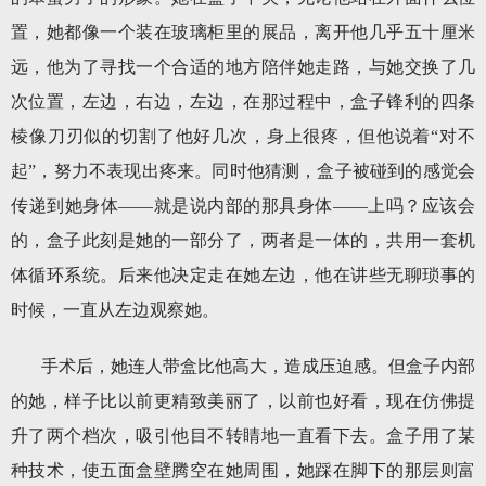
置，她都像一个装在玻璃柜里的展品，离开他几乎五十厘米
远，他为了寻找一个合适的地方陪伴她走路，与她交换了几
次位置，左边，右边，左边，在那过程中，盒子锋利的四条
棱像刀刃似的切割了他好几次，身上很疼，但他说着“对不
起”，努力不表现出疼来。同时他猜测，盒子被碰到的感觉会
传递到她身体——就是说内部的那具身体——上吗？应该会
的，盒子此刻是她的一部分了，两者是一体的，共用一套机
体循环系统。后来他决定走在她左边，他在讲些无聊琐事的
时候，一直从左边观察她。
手术后，她连人带盒比他高大，造成压迫感。但盒子内部
的她，样子比以前更精致美丽了，以前也好看，现在仿佛提
升了两个档次，吸引他目不转睛地一直看下去。盒子用了某
种技术，使五面盒壁腾空在她周围，她踩在脚下的那层则富