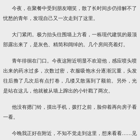
今夜，在聚餐中受到朋友嘲笑，散了长时间步仍排解不了
忧愁的青年，发现自己又一次走到了这里。
大门紧闭。极力抬头往围墙上方看，一栋现代建筑的最顶
部露出来了，是灰色、精简和阔绰的。几个房间亮着灯。
青年徘徊在门口。今夜这附近明显不欢迎他，感应喷头喷
出来的药水过多，次数过密，衣服吸饱水分逐渐沉重，头发
往后撸了几次后有点打卷，几缕又散落到了额前。另外，光
是站在这儿，他就被从墙上蹿出的小针戳了两次。
他没有摁门铃，摸出手机，拨打之前，脸仰着再向房子看
一看。
今晚我正好在附近，不知不觉走到这里，想来看看……见