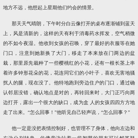
地方不远，他想起上星期他们约会的情景。
那天天气晴朗，下午时分白云像打开的桌布逐渐铺到蓝天
上，风是清新的，这样的天有利于消毒药水挥发，空气稍微
的不如今夜湿。他收到女孩的召唤，穿了最好的衣服等在她
门口，注意到她新换了大门，移走了本来放在门两边的盆
栽，那里原先栽种了一些樱桃红的小花，还有一根长茎上串
着许多钟形花朵的花，花连同它们的小叶子，喜欢无害地骚
扰人的腿，现在没了。他特地跑到旁边住户的门口，通过确
认邻居没错，确认地点是对的，再转回来时，大门正巧向两
边打开，露出一个很大的缺口，成为盒 人的女孩四四方方地
走了出来。“怎么回事！”他听见自己轻声说，“怎么回事？”
他一定是没把表情控制好，也管理不了身体，他向左边和