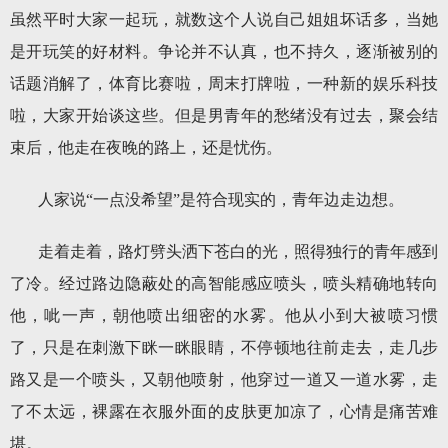
虽然平时大家一起玩，就数这个人说自己姐姐坏话多，当她
是开玩笑的好材料。争论并不认真，也不持久，逐渐被别的
话题消解了，体育比赛啦，周末打牌啦，一种新的娱乐科技
啦，大家开始谈这些。但是男青年的愁绪没有过去，聚会结
束后，他走在夜晚的路上，还是忧伤。
人家说“一点没希望”是符合现实的，青年边走边想。
走着走着，路灯劈头洒下苍白的光，照得独行的青年感到
了冷。经过路边隐蔽处的高智能感应喷头，喷头精确地转向
他，呲一声，朝他喷出细密的水雾。他从小到大被喷习惯
了，只是在刺激下眯一眯眼睛，不停顿地往前走去，走几步
路又是一个喷头，又朝他喷射，他穿过一道又一道水雾，走
了不太远，裸露在衣服外面的皮肤更加凉了，心情是痛苦难
堪。