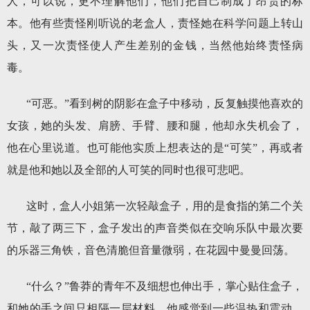
人，可以说，更不理解他们，他们把自己制成了昂贵的标
本。他有些责怪刚听说的老盒人，责怪她在科学问题上转山
头，又一次责怪使人产生差别的金钱，当然他始终责怪病
毒。
“可恶。”看到树的阴影在盒子中移动，反复触摸他喜欢的
女孩，她的头发、肩膀、手臂、腰和腿，他却永失机会了，
他在心里说道。也可能他实质上想表达的是“可笑”，再或者
就是他和她以及全部的人可笑的同时也很可悲吧。
这时，盒人小姐第一次轻敲盒子，用的是食指的第二个关
节，敲了两三下，盒子发出的声音类似在交响乐队中最次要
的乐器三角铁，音色清脆但音量微弱，在花园中曼曼回荡。
“什么？”鲁莽的青年不及细想也伸出手，掌心贴住盒子，
和她的手之间只相隔一层材料。他感觉到一些温热和震动。