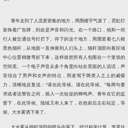
青年走到了人流更密集的地方，周围楼宇气派了，霓虹灯
装饰着广告牌，到处是声音和闪光。在一个路口，他和一些
行人被交通信号灯拦下。停下的这个地方，周围竖着七八根
黑色细杆，从地面一直伸展到人们头上，细杆顶部向着区域
中心位置稍微弯折下来，这样就把所有人包围在一个笼状的
空间里。一个电子声音从多个角度向站在里面的人说话，声
音综合了男声和女声的特点，用凌驾于两类人之上的威慑
力，清晰地反复说：“请在此等候。请在此等候。”每两句要
求或者说警告之间，插入一次短促的蜂鸣声。青年在它的监
督下，在此等候。陆续又有人来了，在他前后左右站定，等
候。大水雾洒下来了。
大水雾从细杆顶部的喷头中落下，经过科学计算，笼罩住