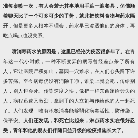
准每桌喷一次，有人会若无其事地用手遮一遮餐具，仿佛顺
着聊天比了一个可多可少的手势，就此把饮料食物与药水隔
开
，但是更多人根本不理会，药水早已渗透他们的身体，再
吃点喝点也没关系。
喷消毒药水的原因是，这里已经沦为疫区很多年了。
在青
年这一代小时候，一种不断变异的病毒曾经差点杀了所有
人，它让医院尸积如山，墓园一穴难求，在人们心头留下许
多苦痛。至今病毒仍没有消除干净，谁染上就会死，传给别
人，别人也会死。传染速度之快，像把一样东西递给旁边的
人，病程迅速又激烈，拿到手的人立刻与传给他的人一起死
了。人们发现，唯有积极消毒能够弱化病毒活性，防传染，
保平安。
人们还发现，和死亡比起来，淋点药水实在很好忍
受，青年和他的朋友们伴随日益升级的检疫措施长大了。