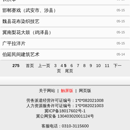
邯郸赛戏（武安市、涉县）
05-15
魏县花布染织技艺
05-15
冀南梨花大鼓（鸡泽县）
05-15
广平拉洋片
05-15
伯延民间建筑艺术
05-14
275
首页
上一页
3
4
5
6
7
8
9
10
11
下一
页
尾页
关于网站
|
触屏版
|
网页版
劳务派遣经营许可证编号：1*0*082021008
人力资源服务许可证编号：1*0*082021003
冀ICP备18017602号-1
冀公网安备 13040302001124号
客服电话：0310-3115600