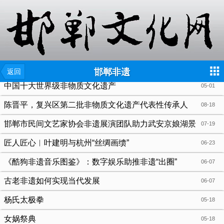
{include file="wap/menu.tpl"}
邯郸非遗
返回
中国十大世界级非物质文化遗产
05-01
陈晋平，复兴区第二批非物质文化遗产代表性传承人
08-18
邯郸市民间文艺家协会非遗展演团队助力武安京娘湖景
07-19
区复工复产
匠人匠心︱叶建明与杭州“丝绸画缋”
06-23
《酷狗非遗音乐图鉴》：数字娱乐助推非遗“出圈”
06-07
古老非遗如何实现当代发展
06-07
杨氏太极拳
05-18
女娲祭典
05-18