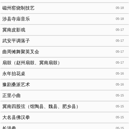
磁州窑烧制技艺
05-18
涉县寺庙音乐
05-18
冀南皮影戏
05-17
武安平调落子
05-17
曲周傩舞聚英叉会
05-17
扇鼓（赵州扇鼓、冀南扇鼓）
05-17
永年抬花桌
05-16
豫剧桑派艺术
05-16
正里小曲
05-15
冀南四股弦（馆陶县、魏县、肥乡县）
05-15
大名县佛汉拳
05-15
长洪拳
05-15