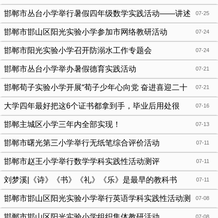
邯郸市丛台小学举行暑假四年级数学实践活动——讲述
07-25
精彩故事 描绘数学魅力
邯郸市邯山区阳光实验小学参加市网络教研活动
07-24
邯郸市阳光实验小学召开防溺水工作专题会
07-24
邯郸市丛台小学举办暑假德育实践活动
07-21
邯郸荀子实验小学开展“荀子少年心向党 奋进喜迎二十
07-21
大”系列活动
大学四年最好把这6个证书都拿到手，毕业后用处很
07-16
大！
邯郸主城区小学三年内全部实现！
07-13
邯郸市曙光第三小学举行无纸笔综合评价活动
07-11
邯郸市赵王小学举行数学学科实践性活动测评
07-11
刘梦溪|《诗》《书》《礼》《乐》是最早的教科书
07-11
邯郸市邯山区阳光实验小学举行英语学科实践性活动测
07-08
评
邯郸市邯山区阳光实验小学组织集体教研活动
07-08