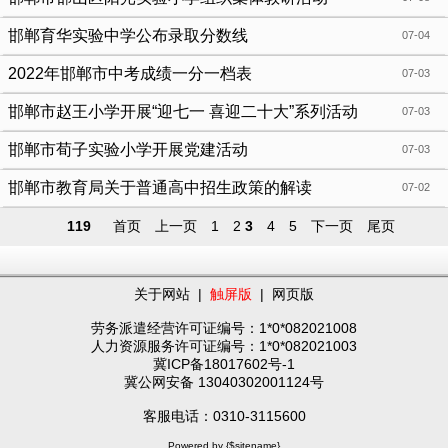
邯郸育华实验中学公布录取分数线
07-04
2022年邯郸市中考成绩一分一档表
07-03
邯郸市赵王小学开展“迎七一 喜迎二十大”系列活动
07-03
邯郸市荀子实验小学开展党建活动
07-03
邯郸市教育局关于普通高中招生政策的解读
07-02
119
首页
上一页
1
2
3
4
5
下一页
尾页
关于网站
|
触屏版
|
网页版
劳务派遣经营许可证编号：1*0*082021008
人力资源服务许可证编号：1*0*082021003
冀ICP备18017602号-1
冀公网安备 13040302001124号
客服电话：0310-3115600
Powered by {$sitename}