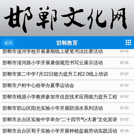
{include file="wap/menu.tpl"}
邯郸教育
返回
邯郸市滏河学校开展暑期线上硬笔书法比赛活动
07-31
邯郸市渚河路小学开展暑假规范书写云展示活动
07-31
邯郸市第二中学7月22日能力提升工程2.0线上培训
07-27
邯郸市户村中心校举办夏季运动会
07-27
邯郸市桃源小学教师参加市信息技术应用能力提升工程
07-27
2.0系列培训活动
邯郸市邯山区阳光实验小学开展防溺水系列活动
07-27
邯郸市丛台区实验中学举办“二十四节气•大暑”文化宣讲
07-27
邯郸市丛台区荀子实验小学开展种植盆栽劳动实践活动
07-25